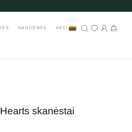
KĖS
NAUJIENOS
AKCIJOS
 Hearts skanėstai
g