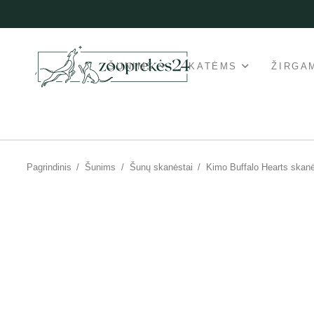
ŠUNIMS
KATĖMS
ŽIRGA
Pagrindinis
/
Šunims
/
Šunų skanėstai
/
Kimo Buffalo Hearts skan