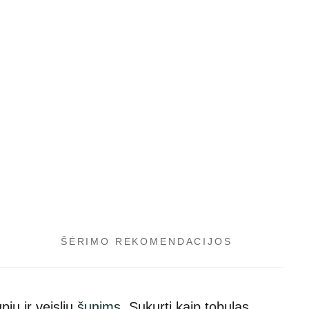
ŠĖRIMO REKOMENDACIJOS
ių ir veislių
šunims
. Sukurti kaip tobulas