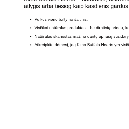
atlygis arba tiesiog kaip kasdienis gardus
Puikus vieno baltymo šaltinis.
Visiškai natūralus produktas – be dirbtinių priedų, k
Natūralus skanėstas mažina dantų apnašų susidarymo
Atkreipkite dėmesį, jog Kimo Buffalo Hearts yra visiš