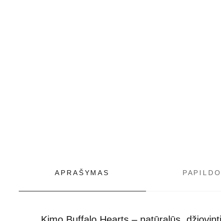
APRAŠYMAS
PAPILD
Kimo Buffalo Hearts – natūralūs, džiovint