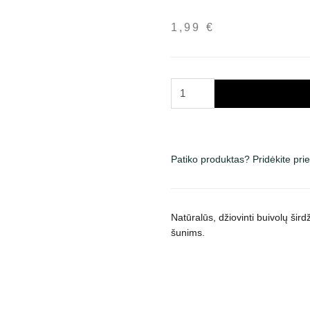
1,99
€
produkto
kiekis:
Kimo
Buffalo
Hearts
Patiko produktas? Pridėkite pr
skanėstai
šunims
100
Natūralūs, džiovinti buivolų šird
g
šunims.