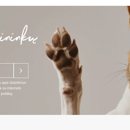
 apie išskirtinius
e su interneto
politiką.