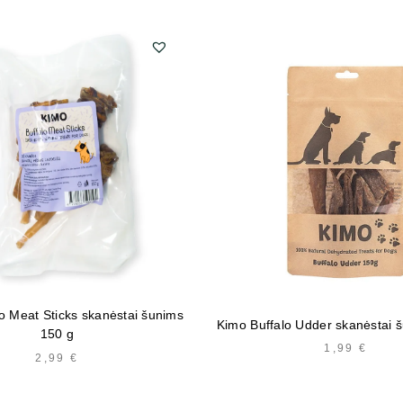
o Meat Sticks skanėstai šunims
Kimo Buffalo Udder skanėstai 
150 g
1,99
€
2,99
€