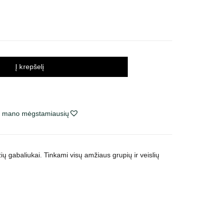
Į krepšelį
ie mano mėgstamiausių
žių gabaliukai. Tinkami visų amžiaus grupių ir veislių