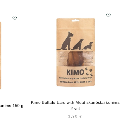
Kimo Buffalo Ears with Meat skanėstai šunims
šunims 150 g
K
2 vnt
3,90
€