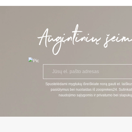
E
*
l.
p
a
Spustelėdami mygtuką išreiškiate norą gauti el. laiškus
š
pasiūlymus bei nuolaidas iš zooprekes24. Sutinkat
t
naudojimo sąlygomis ir privatumo bei slapukų 
a
s