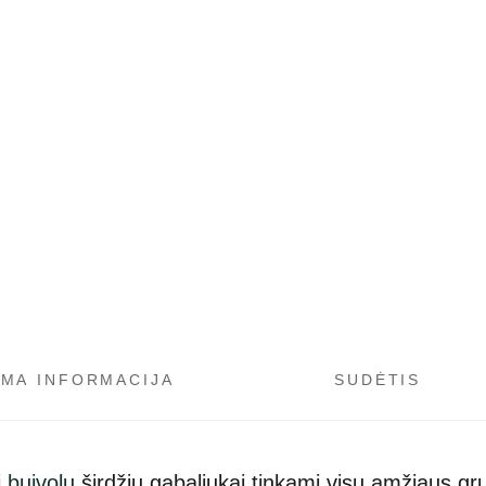
OMA INFORMACIJA
SUDĖTIS
i
buivolų
širdžių gabaliukai tinkami visų amžiaus grup