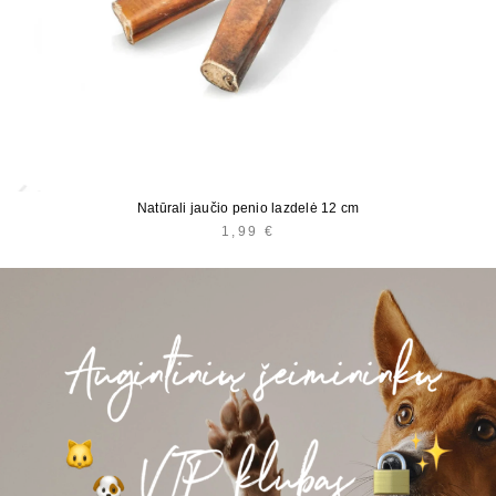
Natūrali jaučio penio lazdelė 12 cm
1,99
€