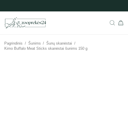
Pagrindinis
/
Šunims
/
Šunų skanėstai
/
Kimo Buffalo Meat Sticks skanėstai šunims 150 g