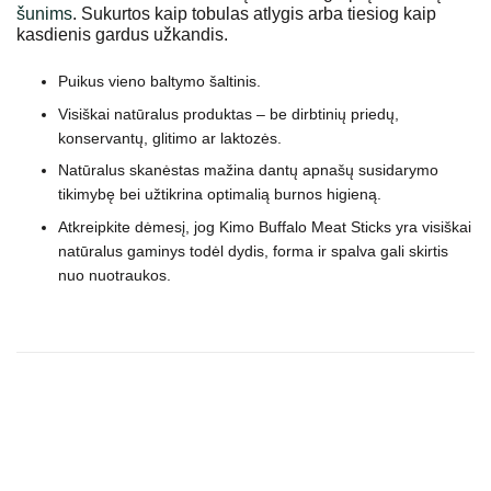
šunims
. Sukurtos kaip tobulas atlygis arba tiesiog kaip
kasdienis gardus užkandis.
Puikus vieno baltymo šaltinis.
Visiškai natūralus produktas – be dirbtinių priedų,
konservantų, glitimo ar laktozės.
Natūralus skanėstas mažina dantų apnašų susidarymo
tikimybę bei užtikrina optimalią burnos higieną.
Atkreipkite dėmesį, jog Kimo Buffalo Meat Sticks yra visiškai
natūralus gaminys todėl dydis, forma ir spalva gali skirtis
nuo nuotraukos.