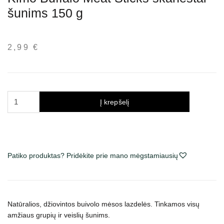
šunims 150 g
2,99
€
produkto
Į krepšelį
kiekis:
Kimo
Buffalo
Meat
Patiko produktas? Pridėkite prie mano mėgstamiausių
Sticks
skanėstai
šunims
150
Natūralios, džiovintos buivolo mėsos lazdelės. Tinkamos visų
g
amžiaus grupių ir veislių šunims.