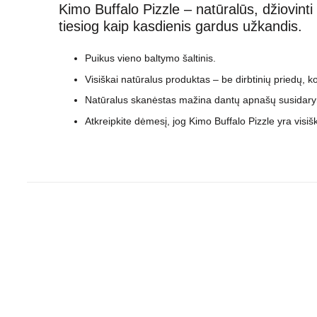
Kimo Buffalo Pizzle – natūralūs, džiovinti
tiesiog kaip kasdienis gardus užkandis.
Puikus vieno baltymo šaltinis.
Visiškai natūralus produktas – be dirbtinių priedų, k
Natūralus skanėstas mažina dantų apnašų susidarymo
Atkreipkite dėmesį, jog Kimo Buffalo Pizzle yra visiš