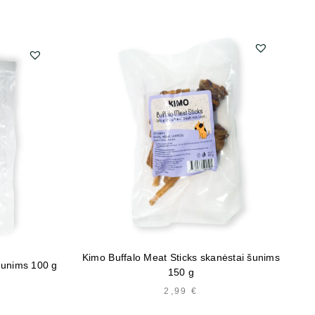
Kimo Buffalo Meat Sticks skanėstai šunims
šunims 100 g
K
150 g
2,99
€