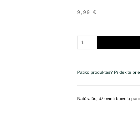
9,99
€
produkto
kiekis:
Kimo
Buffalo
Pizzle
Patiko produktas? Pridėkite pr
skanėstai
šunims
150
Natūralūs, džiovinti buivolų peni
g