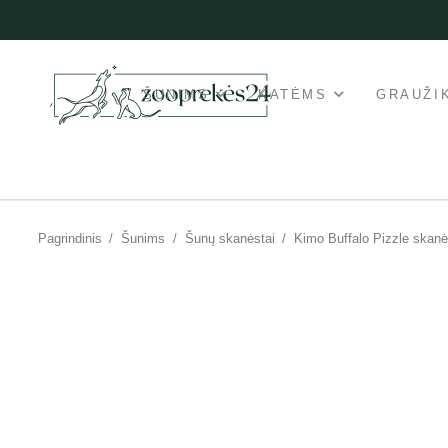
ŠUNIMS
KATĖMS
GRAUŽI
Pagrindinis
/
Šunims
/
Šunų skanėstai
/
Kimo Buffalo Pizzle skanė