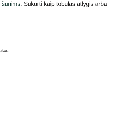
ų
šunims
. Sukurti kaip tobulas atlygis arba
aukos.