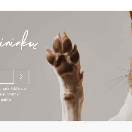
 apie išskirtinius
e su interneto
politiką.