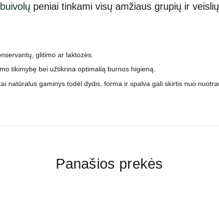
buivolų
peniai tinkami visų amžiaus grupių ir veisli
onservantų, glitimo ar laktozės.
 tikimybę bei užtikrina optimalią burnos higieną.
kai natūralus gaminys todėl dydis, forma ir spalva gali skirtis nuo nuotr
Panašios prekės