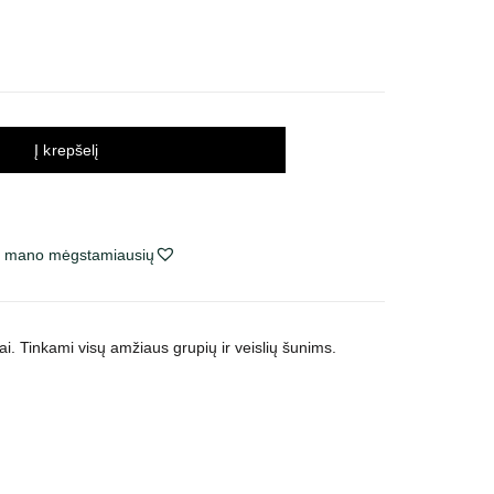
Į krepšelį
ie mano mėgstamiausių
ai. Tinkami visų amžiaus grupių ir veislių šunims.