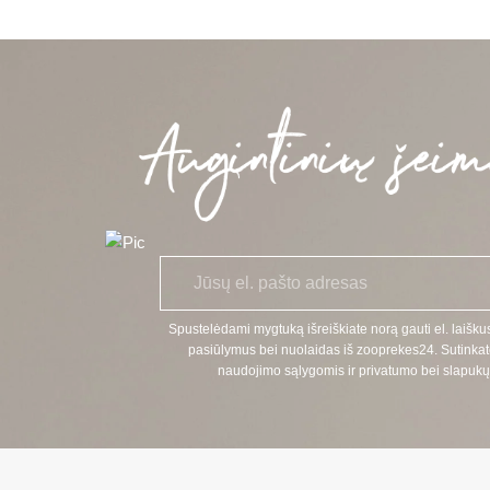
E
*
l.
p
a
Spustelėdami mygtuką išreiškiate norą gauti el. laiškus
š
pasiūlymus bei nuolaidas iš zooprekes24. Sutinkat
t
naudojimo sąlygomis ir privatumo bei slapukų 
a
s