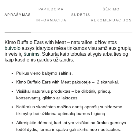
PAPILDOMA
ŠĖRIMO
APRAŠYMAS
SUDĖTIS
INFORMACIJA
REKOMENDACIJOS
Kimo Buffalo Ears with Meat – natūralios, džiovintos
buivolo
ausys įdarytos mėsa tinkamos visų amžiaus grupių
ir veislių
šunims
. Sukurta kaip tobulas atlygis arba tiesiog
kaip kasdienis gardus užkandis.
Puikus vieno baltymo šaltinis.
Kimo Buffalo Ears with Meat pakuotėje – 2 skanukai.
Visiškai natūralus produktas – be dirbtinių priedų,
konservantų, glitimo ar laktozės.
Natūralus skanėstas mažina dantų apnašų susidarymo
tikimybę bei užtikrina optimalią burnos higieną.
Atkreipkite dėmesį, kad tai yra visiškai natūralus gaminys
todėl dydis, forma ir spalva gali skirtis nuo nuotraukos.