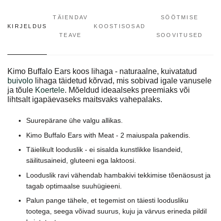
TÄIENDAV
SÖÖTMISE
KIRJELDUS
KOOSTISOSAD
TEAVE
SOOVITUSED
Kimo Buffalo Ears koos lihaga - naturaalne, kuivatatud
buivolo
lihaga täidetud kõrvad, mis sobivad igale vanusele
ja tõule
Koertele
. Mõeldud ideaalseks preemiaks või
lihtsalt igapäevaseks maitsvaks vahepalaks.
Suurepärane ühe valgu allikas.
Kimo Buffalo Ears with Meat - 2 maiuspala pakendis.
Täielikult looduslik - ei sisalda kunstlikke lisandeid,
säilitusaineid, gluteeni ega laktoosi.
Looduslik ravi vähendab hambakivi tekkimise tõenäosust ja
tagab optimaalse suuhügieeni.
Palun pange tähele, et tegemist on täiesti loodusliku
tootega, seega võivad suurus, kuju ja värvus erineda pildil