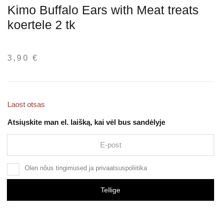
Kimo Buffalo Ears with Meat treats
koertele 2 tk
3,90
€
Laost otsas
Atsiųskite man el. laišką, kai vėl bus sandėlyje
Olen nõus
tingimused
ja
privaatsuspoliitika
Tellige