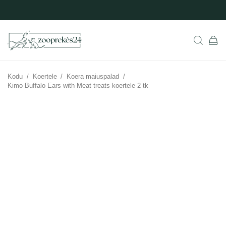
Kodu
/
Koertele
/
Koera maiuspalad
/
Kimo Buffalo Ears with Meat treats koertele 2 tk