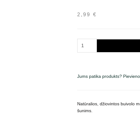
2,99
€
Kimo
Buffalo
Meat
Sticks
skanėstai
Jums patika produkts? Pievieno
šunims
150
g
daudzums
Natūralios, džiovintos buivolo m
šunims.