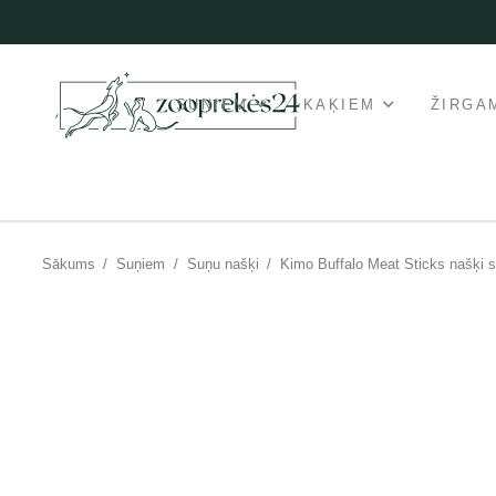
SUŅIEM
KAĶIEM
ŽIRGA
Sākums
/
Suņiem
/
Suņu našķi
/
Kimo Buffalo Meat Sticks našķi 