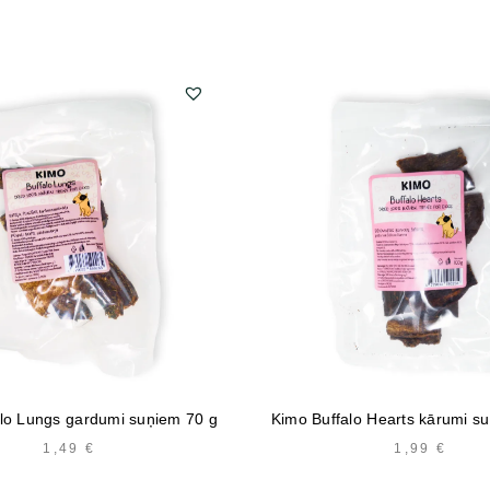
lo Lungs gardumi suņiem 70 g
Kimo Buffalo Hearts kārumi s
1,49
€
1,99
€