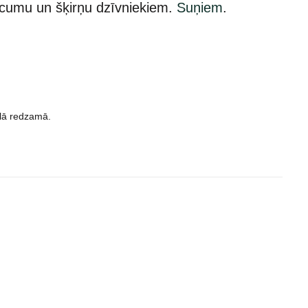
ecumu un šķirņu dzīvniekiem.
Suņiem
.
ēlā redzamā.