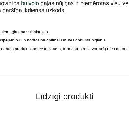
žiovintos
buivolo
gaļas nūjiņas ir piemērotas visu v
kā garšīga ikdienas uzkoda.
tiem, glutēna vai laktozes.
iespējamību un nodrošina optimālu mutes dobuma higiēnu.
 dabīgs produkts, tāpēc to izmērs, forma un krāsa var atšķirties no att
Līdzīgi produkti