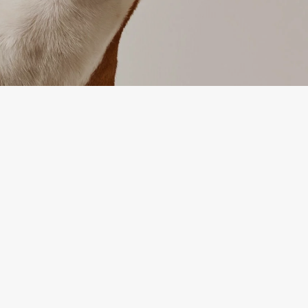
IJA
PAKALPOJUMS
Preču atgriešana
es politika
Sazinieties ar mums
ikumi un
Preču atgriešanas veidlapa