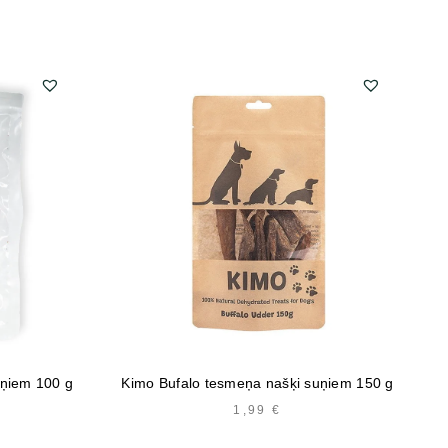
Ki
uņiem 100 g
Kimo Bufalo tesmeņa našķi suņiem 150 g
1,99
€