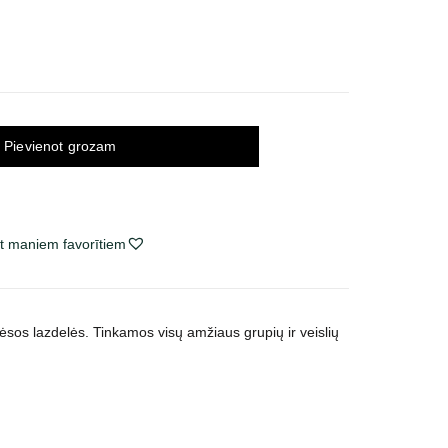
Pievienot grozam
t maniem favorītiem
ėsos lazdelės. Tinkamos visų amžiaus grupių ir veislių