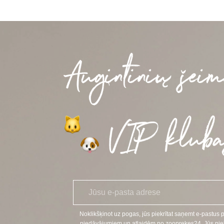
E
*
-
p
a
Noklikšķinot uz pogas, jūs piekrītat saņemt e-pastus 
s
piedāvājumiem un atlaidēm no zooprekes24. Jūs piekr