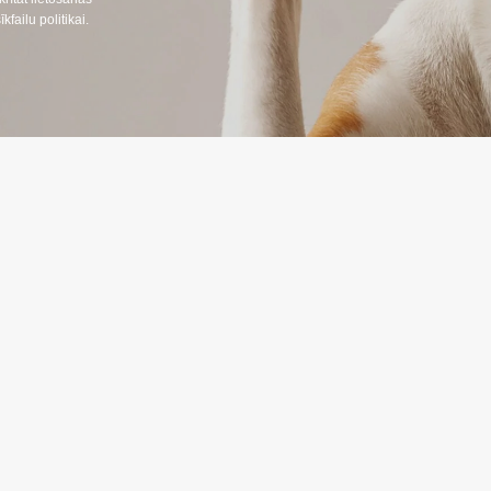
ailu politikai.
NFORMĀCIJA
INFORMĀC
Preču piegāde
666
Konfidencialitāt
lpojumi LT, RU)
Iepirkuma note
nosacījumi
:
oprekes24.lt
ojumi LT, RU, EN)