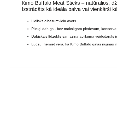
Kimo Buffalo Meat Sticks – natūralios, d
Izstrādāts kā ideāla balva vai vienkārši 
Lielisks olbaltumvielu avots.
Pilnīgi dabīgs - bez mākslīgām piedevām, konservan
Dabiskais līdzeklis samazina aplikuma veidošanās 
Lūdzu, ņemiet vērā, ka Kimo Buffalo gaļas nūjiņas ir