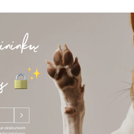
par ekskluzīviem
ītat lietošanas