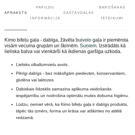
PAPILDU
BAROŠANAS
APRAKSTS
SASTĀVDAĻAS
INFORMĀCIJA
IETEIKUMI
Kimo bifeļu gaļa - dabīga, žāvēta
buivolo
gaļa ir piemērota
visām vecuma grupām un šķirnēm.
Suņiem
. Izstrādāts kā
lieliska balva vai vienkārši kā ikdienas garšīga uzkoda.
Lielisks olbaltumvielu avots.
Pilnīgi dabīgs - bez mākslīgām piedevām, konservantiem,
glutēna vai laktozes.
Dabiskais līdzeklis samazina aplikuma veidošanās
iespējamību un nodrošina optimālu mutes dobuma higiēnu.
Lūdzu, ņemiet vērā, ka Kimo bifeļu gaļa ir dabīgs produkts,
tāpēc tās izmērs, forma un krāsa var atšķirties no attēlā
redzamā.