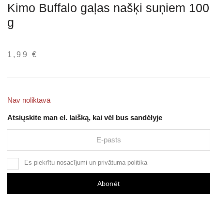
Kimo Buffalo gaļas našķi suņiem 100
g
1,99
€
Nav noliktavā
Atsiųskite man el. laišką, kai vėl bus sandėlyje
Es piekrītu
nosacījumi
un
privātuma politika
Abonēt