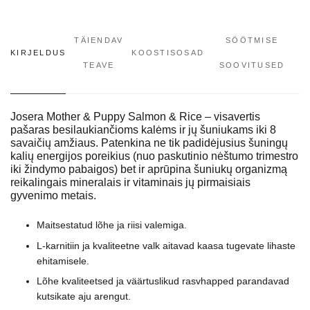
TÄIENDAV
SÖÖTMISE
KIRJELDUS
KOOSTISOSAD
TEAVE
SOOVITUSED
Josera Mother & Puppy Salmon & Rice – visavertis
pašaras besilaukiančioms kalėms ir jų šuniukams iki 8
savaičių amžiaus. Patenkina ne tik padidėjusius šuningų
kalių energijos poreikius (nuo paskutinio nėštumo trimestro
iki žindymo pabaigos) bet ir aprūpina šuniukų organizmą
reikalingais mineralais ir vitaminais jų pirmaisiais
gyvenimo metais.
Maitsestatud lõhe ja riisi valemiga.
L-karnitiin ja kvaliteetne valk aitavad kaasa tugevate lihaste
ehitamisele.
Lõhe kvaliteetsed ja väärtuslikud rasvhapped parandavad
kutsikate aju arengut.