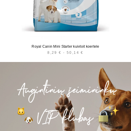
Royal Canin Mini Starter kuivtoit koertele
8,29
€
-
50,14
€
HINNAVAHEMIK:
8,29 €
KUNI
50,14 €