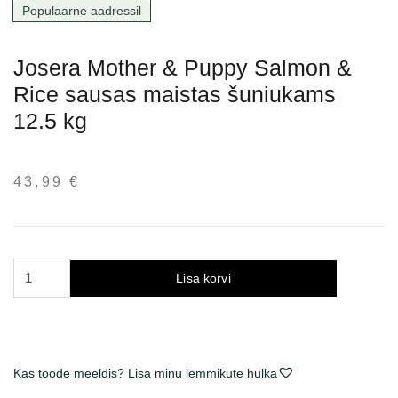
Populaarne aadressil
Josera Mother & Puppy Salmon &
Rice sausas maistas šuniukams
12.5 kg
43,99
€
Josera
Lisa korvi
Mother
&
Puppy
Salmon
Kas toode meeldis? Lisa minu lemmikute hulka
&
Rice