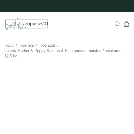
Kodu
/
Koertele
/
Koeratoit
/
Josera Mother & Puppy Salmon & Rice sausas maistas šuniukams
12.5 kg