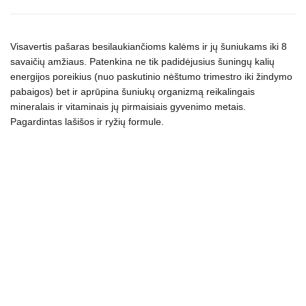
sausas
maistas
Visavertis pašaras besilaukiančioms kalėms ir jų šuniukams iki 8
šuniukams
savaičių amžiaus. Patenkina ne tik padidėjusius šuningų kalių
12.5
energijos poreikius (nuo paskutinio nėštumo trimestro iki žindymo
kg
pabaigos) bet ir aprūpina šuniukų organizmą reikalingais
kogus
mineralais ir vitaminais jų pirmaisiais gyvenimo metais.
Pagardintas lašišos ir ryžių formule.