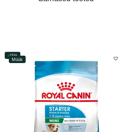
-15%
Müük