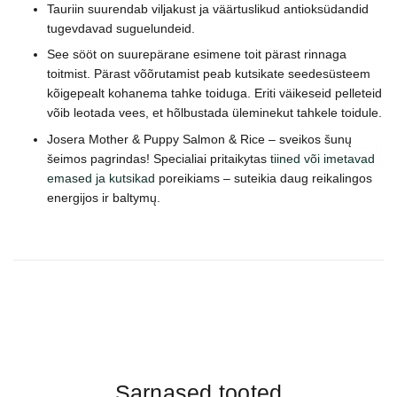
Tauriin suurendab viljakust ja väärtuslikud antioksüdandid
tugevdavad suguelundeid.
See sööt on suurepärane esimene toit pärast rinnaga
toitmist. Pärast võõrutamist peab kutsikate seedesüsteem
kõigepealt kohanema tahke toiduga. Eriti väikeseid pelleteid
võib leotada vees, et hõlbustada üleminekut tahkele toidule.
Josera Mother & Puppy Salmon & Rice – sveikos šunų
šeimos pagrindas! Specialiai pritaikytas
tiined või imetavad
emased ja kutsikad
poreikiams – suteikia daug reikalingos
energijos ir baltymų.
Sarnased tooted