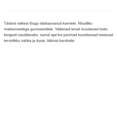
maistas
šunims
kogus
Täistoit väikest tõugu täiskasvanud koertele. Nõudliku
maitsemeelega gurmaanidele. Väikesed terad muudavad toidu
kergesti nauditavaks, samal ajal kui parimad koostisosad toetavad
tervislikku nahka ja ilusat, läikivat karvkatte.