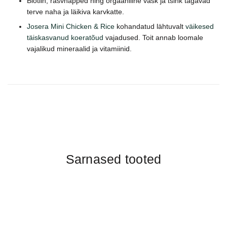
Biotiin, rasvhapped ning orgaaniline vask ja tsink tagavad
terve naha ja läikiva karvkatte.
Josera Mini Chicken & Rice
kohandatud lähtuvalt
väikesed
täiskasvanud koeratõud
vajadused. Toit annab loomale
vajalikud mineraalid ja vitamiinid.
Sarnased tooted