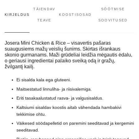
TÄIENDAV
SÖÖTMISE
KIRJELDUS
KOOSTISOSAD
TEAVE
SOOVITUSED
Josera Mini Chicken & Rice – visavertis pašaras
suaugusiems mažų veislių šunims. Skirtas išrankaus
skonio gurmanams. Maži grūdeliai leidžia mėgautis ėdalu,
o geriausi ingredientai palaiko sveiką odą ir gražų,
žvilgantį kailį.
Ei sisalda kala ega gluteeni.
Maitsestatud linnuliha- ja riisivalemiga.
Eriti tasakaalustatud rasva- ja valgusisaldus.
Kaltsiumi sisaldav koostis aitab vähendada hambakivi
tekkimise ohtu.
Väikesed söödapelletid on paremini seeditavad ja kergemini
seeditavad.