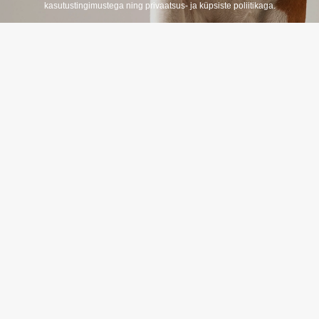
t
kasutustingimustega ning privaatsus- ja küpsiste poliitikaga.