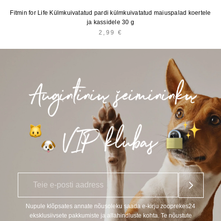
Fitmin for Life Külmkuivatatud pardi külmkuivatatud maiuspalad koertele
ja kassidele 30 g
2,99
€
E
*
-
p
o
Nupule klõpsates annate nõusoleku saada e-kirju zooprekes24
s
eksklusiivsete pakkumiste ja allahindluste kohta. Te nõustute