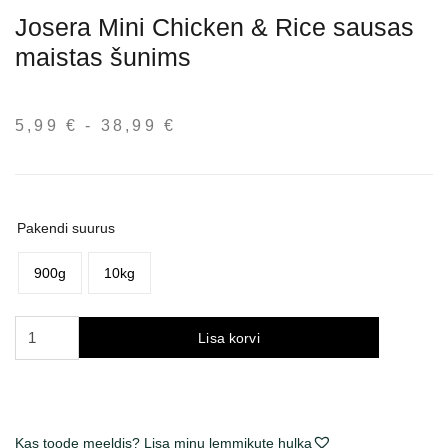
Josera Mini Chicken & Rice sausas
maistas šunims
5,99
€
-
38,99
€
Hinnavahemik:
5,99 €
kuni
38,99 €
Pakendi suurus
900g
10kg
Josera
Lisa korvi
Mini
Chicken
&
Rice
Kas toode meeldis? Lisa minu lemmikute hulka
sausas