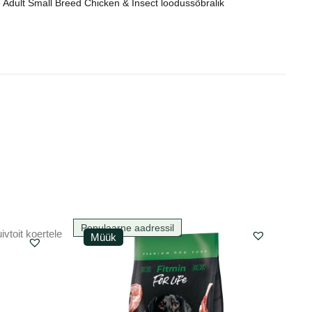
le Adult Small Breed Chicken & Insect loodussõbralik
Populaarne aadressil
Müük