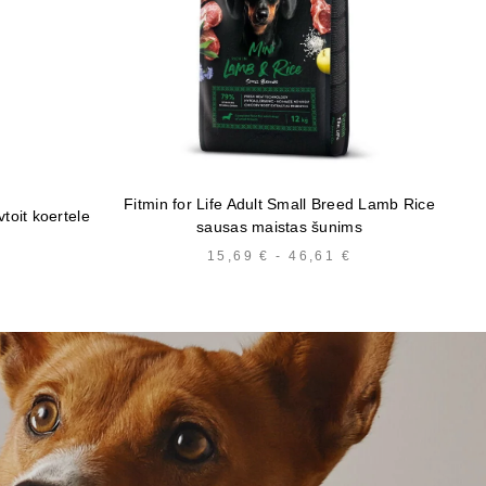
Fitmin for Life Adult Small Breed Lamb Rice
B
vtoit koertele
sausas maistas šunims
HINNAVAHEMIK:
15,69
€
-
46,61
€
HINNAVAHEMIK
7,41 €
15,69 €
KUNI
KUNI
29,66 €
46,61 €