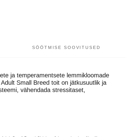
SÖÖTMISE SOOVITUSED
ivsete ja temperamentsete lemmikloomade
dult Small Breed toit on jätkusuutlik ja
üsteemi, vähendada stressitaset,