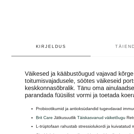
KIRJELDUS
TÄIEN
Väikesed ja kääbustõugud vajavad kõrge 
toitumisvajadusele, söötes väikeseid port
keskkonnasõbralik. Tänu oma ainulaadsele 
parandada füüsilist vormi ja toetada koe
Probiootikumid ja antioksüdandid tugevdavad immuu
Brit Care
Jätkusuutlik
Täiskasvanud väiketõugu
Rets
L-trüptofaan rahustab stressiolukordi ja kuivatatu