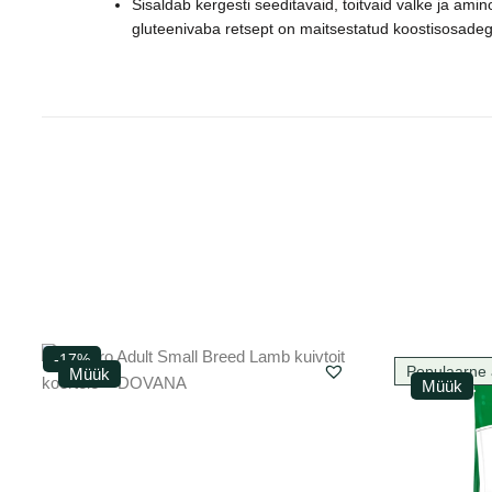
Sisaldab kergesti seeditavaid, toitvaid valke ja ami
gluteenivaba retsept on maitsestatud koostisosad
-17%
Populaarne 
Müük
Müük