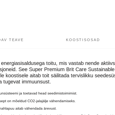
maistas
šunims
kogus
DAV TEAVE
KOOSTISOSAD
energiasisaldusega toitu, mis vastab nende akti
sjoneid. See Super Premium Brit Care Sustainable A
koostisele aitab toit säilitada tervislikku seedes
ra tugevat immuunsust.
nsüsteemi ja toetavad head seedimistoimimist.
ept on mõeldud CO2-jalajälje vähendamiseks.
d mahlapuu aitab vähendada ärevust.