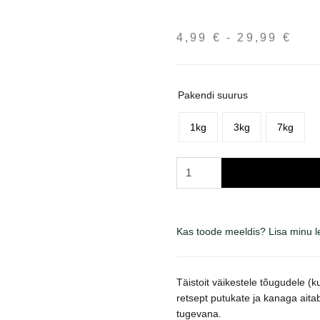
4,99
€
-
29,99
€
Hin
4,9
kun
29,
Pakendi suurus
1kg
3kg
7kg
Brit
Care
Sustainable
Adult
Kas toode meeldis? Lisa minu 
Small
Breed
Chicken
Täistoit väikestele tõugudele (
&
retsept putukate ja kanaga ait
Insect
tugevana.
sausas