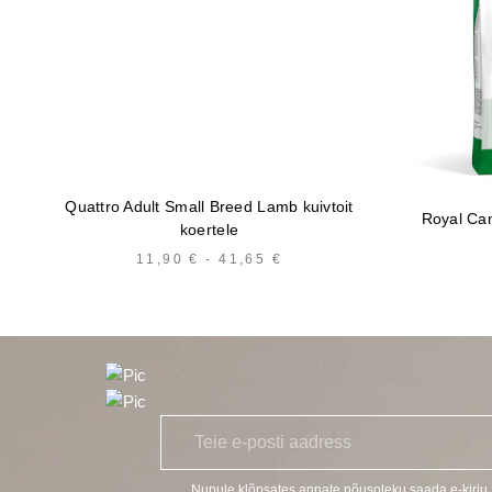
Quattro Adult Small Breed Lamb kuivtoit
Royal Cani
koertele
11,90
€
-
41,65
€
HINNAVAHEMIK:
11,90 €
KUNI
41,65 €
E
*
-
p
o
Nupule klõpsates annate nõusoleku saada e-kirj