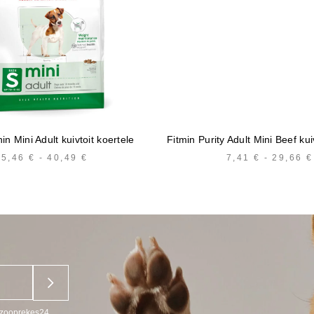
n Mini Adult kuivtoit koertele
Fitmin Purity Adult Mini Beef kui
5,46
€
-
40,49
€
HINNAVAHEMIK:
7,41
€
-
29,66
€
5,46 €
KUNI
40,49 €
u zooprekes24