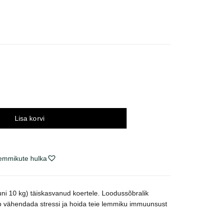
navahemik:
9 €
i
99 €
Lisa korvi
lemmikute hulka
kuni 10 kg) täiskasvanud koertele. Loodussõbralik
ab vähendada stressi ja hoida teie lemmiku immuunsust