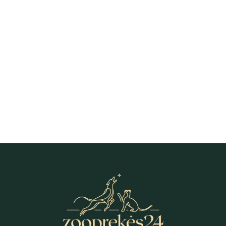
Brit Premium Delicate Multipack
Brit Premium Delicate Multipack
kassikonservid kastmes Brit
konserveeritud komplekt kassidele
Premium Delicate Multipack
želees
kassikonservid kastmes
7,41
€
7,41
€