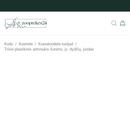
Kodu
/
Koertele
/
Koeratoodete tootjad
/
Trixie plastikinis antsnukis šunims, įv. dydžių, juodas