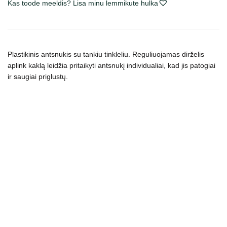
dydžių,
Kas toode meeldis? Lisa minu lemmikute hulka
juodas
kogus
Plastikinis antsnukis su tankiu tinkleliu. Reguliuojamas dirželis
aplink kaklą leidžia pritaikyti antsnukį individualiai, kad jis patogiai
ir saugiai priglustų.