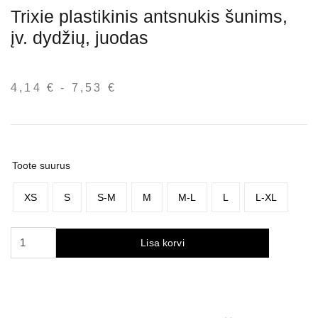
Trixie plastikinis antsnukis šunims,
įv. dydžių, juodas
4,14
€
-
7,53
€
Hinnavahemik:
4,14 €
kuni
7,53 €
Toote suurus
XS
S
S-M
M
M-L
L
L-XL
Trixie
Lisa korvi
plastikinis
antsnukis
šunims,
įv.