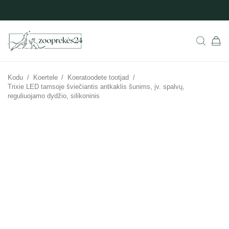
Kodu
/
Koertele
/
Koeratoodete tootjad
/
Trixie LED tamsoje šviečiantis antkaklis šunims, įv. spalvų,
reguliuojamo dydžio, silikoninis