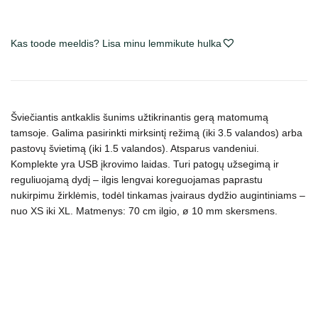
šviečiantis
antkaklis
šunims,
Kas toode meeldis? Lisa minu lemmikute hulka
įv.
spalvų,
reguliuojamo
dydžio,
Šviečiantis antkaklis šunims užtikrinantis gerą matomumą
silikoninis
tamsoje. Galima pasirinkti mirksintį režimą (iki 3.5 valandos) arba
kogus
pastovų švietimą (iki 1.5 valandos). Atsparus vandeniui.
Komplekte yra USB įkrovimo laidas. Turi patogų užsegimą ir
reguliuojamą dydį – ilgis lengvai koreguojamas paprastu
nukirpimu žirklėmis,
todėl tinkamas įvairaus dydžio augintiniams –
nuo XS iki XL.
Matmenys: 70 cm ilgio, ø 10 mm skersmens.