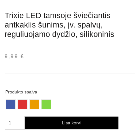
Trixie LED tamsoje šviečiantis
antkaklis šunims, įv. spalvų,
reguliuojamo dydžio, silikoninis
9,99
€
Produkto spalva
Trixie
Lisa korvi
LED
tamsoje