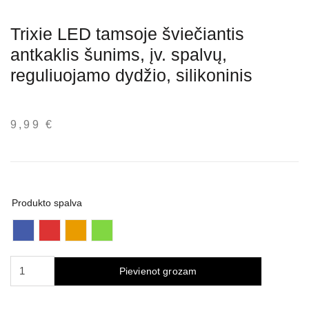
Trixie LED tamsoje šviečiantis
antkaklis šunims, įv. spalvų,
reguliuojamo dydžio, silikoninis
9,99
€
Produkto spalva
Trixie
Pievienot grozam
LED
tamsoje