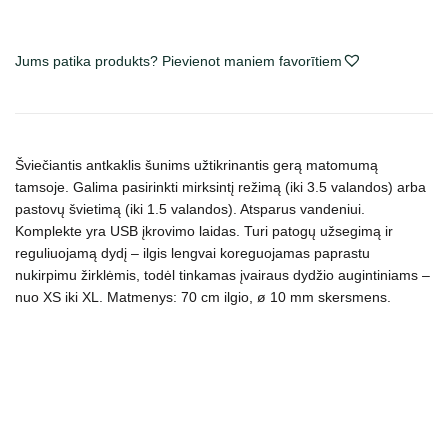
šviečiantis
antkaklis
šunims,
Jums patika produkts? Pievienot maniem favorītiem
įv.
spalvų,
reguliuojamo
dydžio,
Šviečiantis antkaklis šunims užtikrinantis gerą matomumą
silikoninis
tamsoje. Galima pasirinkti mirksintį režimą (iki 3.5 valandos) arba
daudzums
pastovų švietimą (iki 1.5 valandos). Atsparus vandeniui.
Komplekte yra USB įkrovimo laidas. Turi patogų užsegimą ir
reguliuojamą dydį – ilgis lengvai koreguojamas paprastu
nukirpimu žirklėmis,
todėl tinkamas įvairaus dydžio augintiniams –
nuo XS iki XL.
Matmenys: 70 cm ilgio, ø 10 mm skersmens.