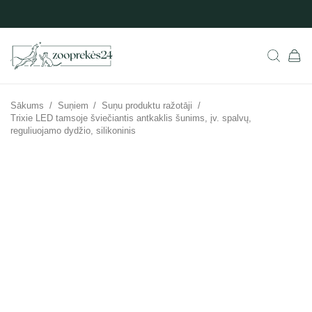
Sākums
/
Suņiem
/
Suņu produktu ražotāji
/
Trixie LED tamsoje šviečiantis antkaklis šunims, įv. spalvų,
reguliuojamo dydžio, silikoninis