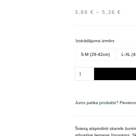
3,89
€
–
5,36
€
Pric
rang
3,89
thro
Izstrādājuma izmērs
5,36
S-M (29-42cm)
L-XL (
Trixie
šviesą
atspindinti
skarelė
šunims,
Jums patika produkts? Pievieno
įv.
dydžių,
geltona
Šviesą atspindinti skarelė šuni
daudzums
atšvaitinė liemenė žmonėms. Ska