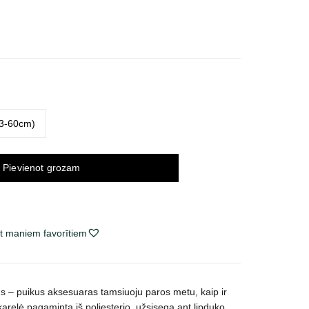
e
e:
 €
ugh
 €
43-60cm)
Pievienot grozam
t maniem favorītiem
ms – puikus aksesuaras tamsiuoju paros metu, kaip ir
relė pagaminta iš poliesterio, užsisega ant lipduko.