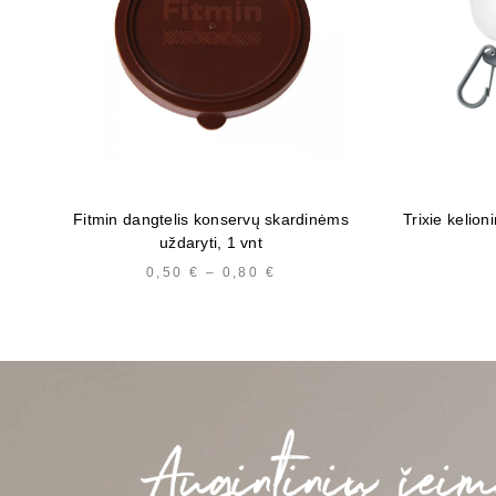
Fitmin dangtelis konservų skardinėms
Trixie kelion
uždaryti, 1 vnt
0,50
€
–
0,80
€
PRICE
RANGE:
0,50 €
THROUGH
0,80 €