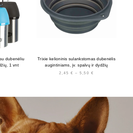
 su dubenėliu
Trixie kelioninis sulankstomas dubenėlis
Tri
džių, 1 vnt
augintiniams, įv. spalvų ir dydžių
PRICE
2,45
€
–
5,50
€
PRICE
RANGE:
RANGE:
9,23 €
2,45 €
THROUGH
THROUGH
15,16 €
5,50 €