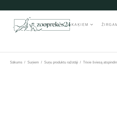
SUŅIEM
KAĶIEM
ŽIRGA
Sākums
/
Suņiem
/
Suņu produktu ražotāji
/
Trixie šviesą atspindin