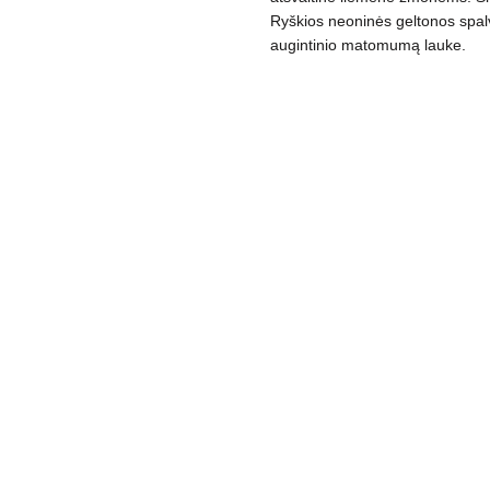
Ryškios neoninės geltonos spalvo
augintinio matomumą lauke.