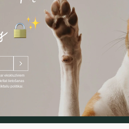
par ekskluzīviem
ītat lietošanas
ailu politikai.