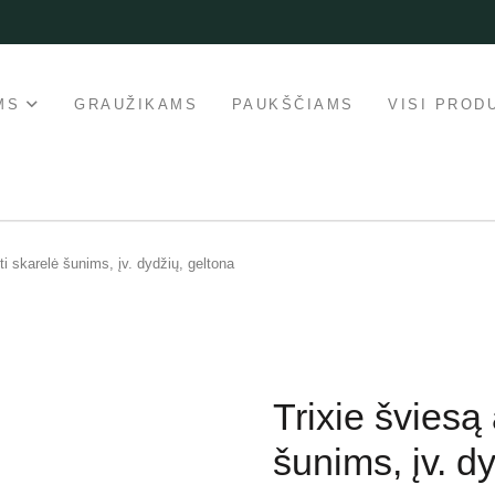
MS
GRAUŽIKAMS
PAUKŠČIAMS
VISI PROD
ti skarelė šunims, įv. dydžių, geltona
Trixie šviesą 
šunims, įv. d