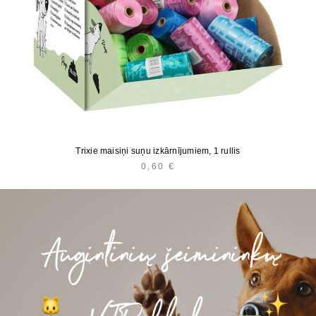
Trixie maisiņi suņu izkārnījumiem, 1 rullis
0,60
€