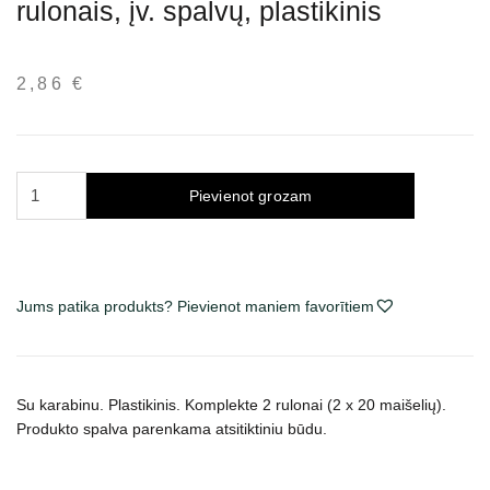
rulonais, įv. spalvų, plastikinis
2,86
€
Trixie
Pievienot grozam
išmatų
maišelių
dėklas
su
Jums patika produkts? Pievienot maniem favorītiem
2
rulonais,
įv.
spalvų,
Su karabinu. Plastikinis. Komplekte 2 rulonai (2 x 20 maišelių).
plastikinis
Produkto spalva parenkama atsitiktiniu būdu.
daudzums