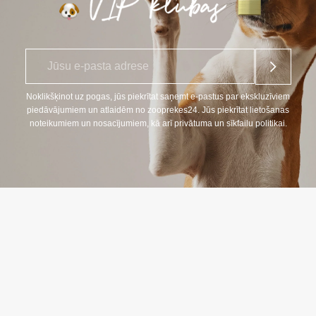
E
*
-
p
a
Noklikšķinot uz pogas, jūs piekrītat saņemt e-pastus par ekskluzīviem
s
piedāvājumiem un atlaidēm no zooprekes24. Jūs piekrītat lietošanas
t
noteikumiem un nosacījumiem, kā arī privātuma un sīkfailu politikai.
s