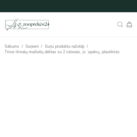
Sākums
/
Suņiem
/
Suņu produktu ražotāji
/
Trixie išmatų maišelių dėklas su 2 rulonais, įv. spalvų, plastikinis