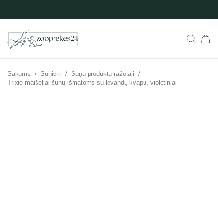
Sākums
/
Suņiem
/
Suņu produktu ražotāji
/
Trixie maišeliai šunų išmatoms su levandų kvapu, violetiniai