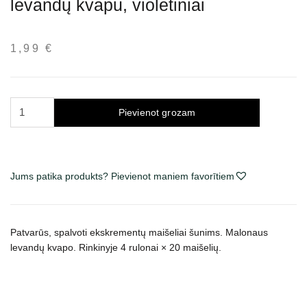
levandų kvapu, violetiniai
1,99
€
Trixie
Pievienot grozam
maišeliai
šunų
išmatoms
su
Jums patika produkts? Pievienot maniem favorītiem
levandų
kvapu,
violetiniai
Patvarūs, spalvoti ekskrementų maišeliai šunims. Malonaus
daudzums
levandų kvapo. Rinkinyje
4 rulonai × 20 maišelių.