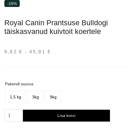
-16%
Royal Canin Prantsuse Bulldogi
täiskasvanud kuivtoit koertele
9,82
€
-
45,91
€
Hinnavahemik:
9,82 €
kuni
45,91 €
Pakendi suurus
1,5 kg
3kg
9kg
Royal
Lisa korvi
Canin
French