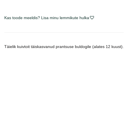
Bulldog
Adult
sausas
Kas toode meeldis? Lisa minu lemmikute hulka
maistas
šunims
kogus
Täielik kuivtoit täiskasvanud prantsuse buldogile (alates 12 kuust).