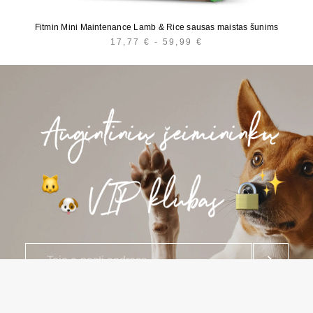
Fitmin Mini Maintenance Lamb & Rice sausas maistas šunims
17,77
€
-
59,99
€
HINNAVAHEMIK:
17,77 €
KUNI
59,99 €
E
*
-
p
o
Nupule klõpsates annate nõusoleku saada e-kirju zooprekes24
s
eksklusiivsete pakkumiste ja allahindluste kohta. Te nõustute