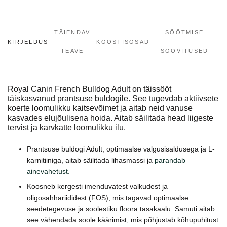
TÄIENDAV
SÖÖTMISE
KIRJELDUS
KOOSTISOSAD
TEAVE
SOOVITUSED
Royal Canin French Bulldog Adult on täissööt
täiskasvanud prantsuse buldogile. See tugevdab aktiivsete
koerte loomulikku kaitsevõimet ja aitab neid vanuse
kasvades elujõulisena hoida. Aitab säilitada head liigeste
tervist ja karvkatte loomulikku ilu.
Prantsuse buldogi Adult, optimaalse valgusisaldusega ja L-
karnitiiniga, aitab säilitada lihasmassi ja
parandab
ainevahetust.
Koosneb kergesti imenduvatest valkudest ja
oligosahhariididest (FOS), mis tagavad optimaalse
seedetegevuse ja soolestiku floora tasakaalu. Samuti aitab
see vähendada soole käärimist, mis põhjustab kõhupuhitust