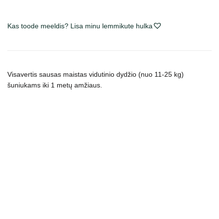
Puppy
sausas
maistas
Kas toode meeldis? Lisa minu lemmikute hulka
šuniukams
kogus
Visavertis sausas maistas vidutinio dydžio (nuo 11-25 kg)
šuniukams iki 1 metų amžiaus.