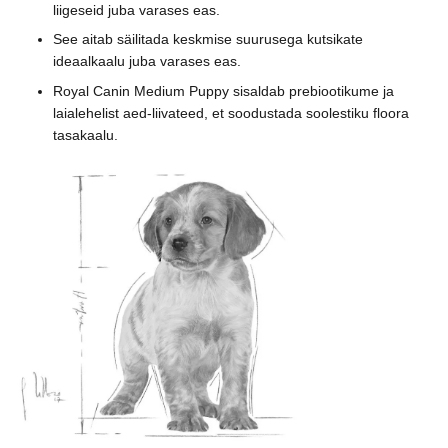
liigeseid juba varases eas.
See aitab säilitada keskmise suurusega kutsikate
ideaalkaalu juba varases eas.
Royal Canin Medium Puppy sisaldab prebiootikume ja
laialehelist aed-liivateed, et soodustada soolestiku floora
tasakaalu.