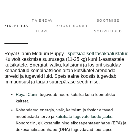
TÄIENDAV
SÖÖTMISE
KIRJELDUS
KOOSTISOSAD
TEAVE
SOOVITUSED
Royal Canin Medium Puppy -
spetsiaalselt tasakaalustatud
Kuivtoit keskmise suurusega (11-25 kg) kuni 1-aastastele
kutsikatele. Energiat, valku, kaltsiumi ja fosforit sisaldav
kohandatud kombinatsioon aitab kutsikatel arendada
terveid ja tugevaid luid. Spetsiaalne koostis tugevdab
immuunsust ja tagab suurepärase seedimise.
Royal Canin
tugevdab noore kutsika keha loomulikku
kaitset.
Kohandatud energia, valk, kaltsium ja fosfor aitavad
moodustada terve ja
kutsikate tugevate luude jaoks
.
Kondroitiin, glükosamiin ning eikosapentaeenhape (EPA) ja
dokosaheksaeenhape (DHA) tugevdavad teie lapse