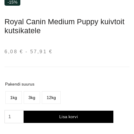
-15%
Royal Canin Medium Puppy kuivtoit
kutsikatele
6,08
€
-
57,91
€
Hinnavahemik:
6,08 €
kuni
57,91 €
Pakendi suurus
1kg
3kg
12kg
Royal
Lisa korvi
Canin
Medium