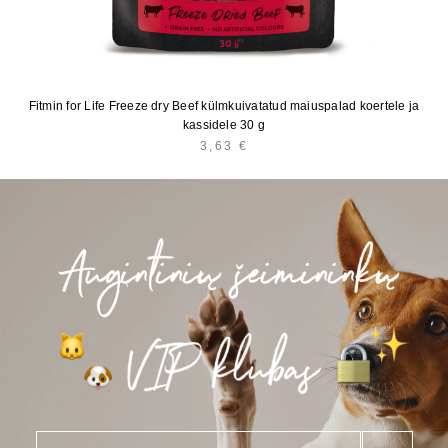
Fitmin for Life Freeze dry Beef külmkuivatatud maiuspalad koertele ja
kassidele 30 g
3,63
€
E
*