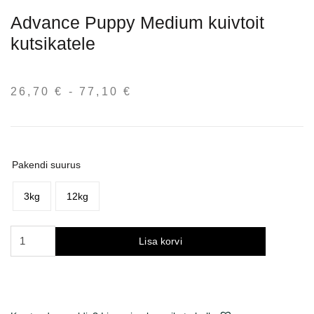
Advance Puppy Medium kuivtoit
kutsikatele
26,70
€
-
77,10
€
Hinnavahemik:
26,70 €
kuni
77,10 €
Pakendi suurus
3kg
12kg
Advance
Lisa korvi
Puppy
Medium
sausas
maistas