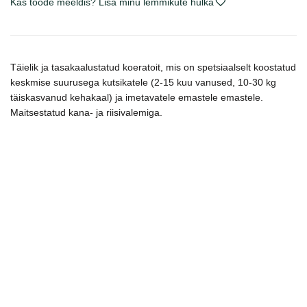
Kas toode meeldis? Lisa minu lemmikute hulka
šuniukams
kogus
Täielik ja tasakaalustatud koeratoit, mis on spetsiaalselt koostatud
keskmise suurusega kutsikatele (2-15 kuu vanused, 10-30 kg
täiskasvanud kehakaal) ja imetavatele emastele emastele.
Maitsestatud kana- ja riisivalemiga.