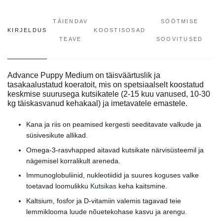
TÄIENDAV
SÖÖTMISE
KIRJELDUS
KOOSTISOSAD
TEAVE
SOOVITUSED
Advance Puppy Medium on täisväärtuslik ja
tasakaalustatud koeratoit, mis on spetsiaalselt koostatud
keskmise suurusega kutsikatele (2-15 kuu vanused, 10-30
kg täiskasvanud kehakaal) ja imetavatele emastele.
Kana ja riis on peamised kergesti seeditavate valkude ja
süsivesikute allikad.
Omega-3-rasvhapped aitavad kutsikate närvisüsteemil ja
nägemisel korralikult areneda.
Immunoglobuliinid, nukleotiidid ja suures koguses valke
toetavad loomulikku
Kutsikas
keha kaitsmine.
Kaltsium, fosfor ja D-vitamiin valemis tagavad teie
lemmiklooma luude nõuetekohase kasvu ja arengu.