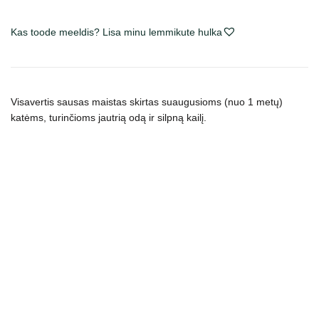
Skin
Care
Kas toode meeldis? Lisa minu lemmikute hulka
sausas
maistas
katėms
kogus
Visavertis sausas maistas skirtas suaugusioms (nuo 1 metų)
katėms, turinčioms jautrią odą ir silpną kailį.