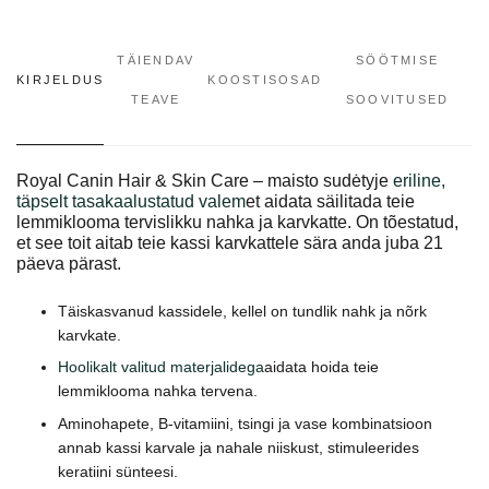
TÄIENDAV
SÖÖTMISE
KIRJELDUS
KOOSTISOSAD
TEAVE
SOOVITUSED
Royal Canin Hair & Skin Care – maisto sudėtyje
eriline,
täpselt tasakaalustatud valem
et aidata säilitada teie
lemmiklooma tervislikku nahka ja karvkatte. On tõestatud,
et see toit aitab teie kassi karvkattele sära anda juba 21
päeva pärast.
Täiskasvanud kassidele, kellel on tundlik nahk ja nõrk
karvkate.
Hoolikalt valitud materjalidega
aidata hoida teie
lemmiklooma nahka tervena.
Aminohapete, B-vitamiini, tsingi ja vase kombinatsioon
annab kassi karvale ja nahale niiskust, stimuleerides
keratiini sünteesi.