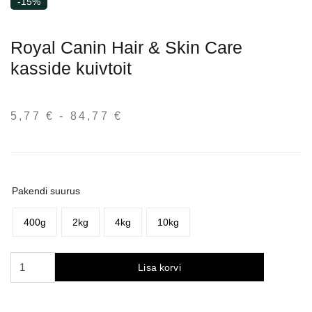
-15%
Royal Canin Hair & Skin Care
kasside kuivtoit
5,77
€
-
84,77
€
Hinnavahemik:
5,77 €
kuni
84,77 €
Pakendi suurus
400g
2kg
4kg
10kg
Royal
Lisa korvi
Canin
Hair
&