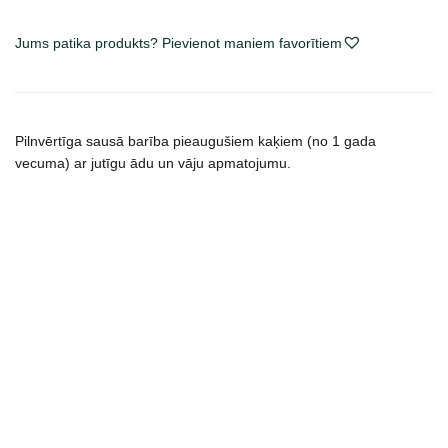
Skin
Care
Jums patika produkts? Pievienot maniem favorītiem
sausas
maistas
katėms
daudzums
Pilnvērtīga sausā barība pieaugušiem kaķiem (no 1 gada
vecuma) ar jutīgu ādu un vāju apmatojumu.