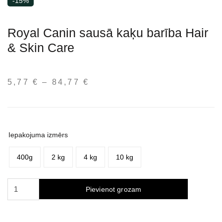
-15%
Royal Canin sausā kaķu barība Hair
& Skin Care
5,77
€
–
84,77
€
Price
range:
5,77 €
through
84,77 €
Iepakojuma izmērs
400g
2 kg
4 kg
10 kg
Royal
Pievienot grozam
Canin
Hair
&