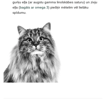
gurķu eļļa (ar augstu gamma linolskābes saturu) un zivju
eļļa (
bagāts ar omega 3
) piešķir mētelim vēl lielāku
spīdumu.