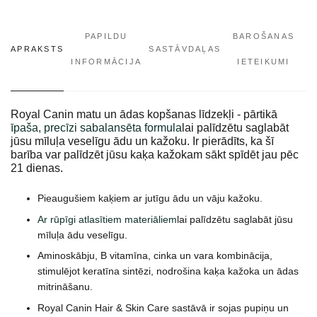
PAPILDU
BAROŠANAS
APRAKSTS
SASTĀVDAĻAS
INFORMĀCIJA
IETEIKUMI
Royal Canin matu un ādas kopšanas līdzekļi - pārtikā
īpaša, precīzi sabalansēta formula
lai palīdzētu saglabāt
jūsu mīluļa veselīgu ādu un kažoku. Ir pierādīts, ka šī
barība var palīdzēt jūsu kaķa kažokam sākt spīdēt jau pēc
21 dienas.
Pieaugušiem kaķiem ar jutīgu ādu un vāju kažoku.
Ar rūpīgi atlasītiem materiāliem
lai palīdzētu saglabāt jūsu
mīluļa ādu veselīgu.
Aminoskābju, B vitamīna, cinka un vara kombinācija,
stimulējot keratīna sintēzi, nodrošina kaķa kažoka un ādas
mitrināšanu.
Royal Canin Hair & Skin Care sastāvā ir sojas pupiņu un