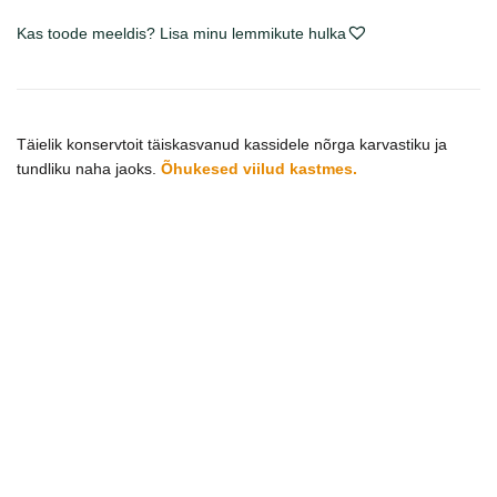
Skin
Care
Kas toode meeldis? Lisa minu lemmikute hulka
konservai
katėms
padaže
kogus
Täielik konservtoit täiskasvanud kassidele nõrga karvastiku ja
tundliku naha jaoks.
Õhukesed viilud kastmes.