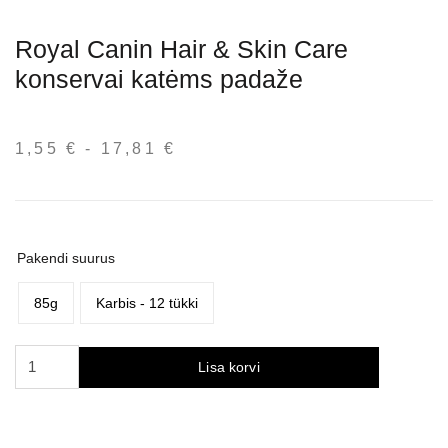
Royal Canin Hair & Skin Care
konservai katėms padaže
1,55
€
-
17,81
€
Hinnavahemik:
1,55 €
kuni
17,81 €
Pakendi suurus
85g
Karbis - 12 tükki
Royal
Lisa korvi
Canin
Hair
&