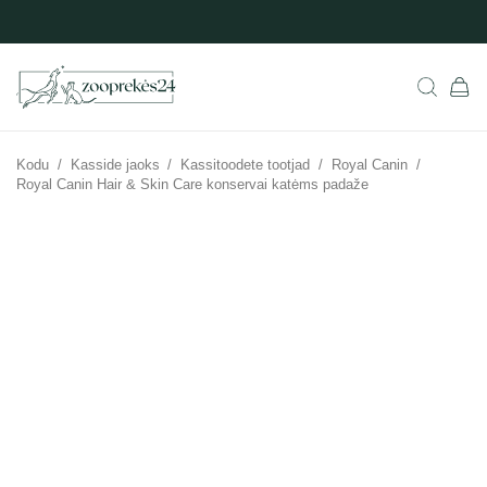
Kodu
/
Kasside jaoks
/
Kassitoodete tootjad
/
Royal Canin
/
Royal Canin Hair & Skin Care konservai katėms padaže