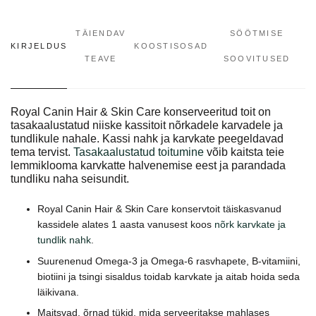
TÄIENDAV
SÖÖTMISE
KIRJELDUS
KOOSTISOSAD
TEAVE
SOOVITUSED
Royal Canin Hair & Skin Care konserveeritud toit on
tasakaalustatud niiske kassitoit nõrkadele karvadele ja
tundlikule nahale. Kassi nahk ja karvkate peegeldavad
tema tervist.
Tasakaalustatud toitumine
võib kaitsta teie
lemmiklooma karvkatte halvenemise eest ja parandada
tundliku naha seisundit.
Royal Canin Hair & Skin Care konservtoit täiskasvanud
kassidele alates 1 aasta vanusest koos
nõrk karvkate ja
tundlik nahk
.
Suurenenud Omega-3 ja Omega-6 rasvhapete, B-vitamiini,
biotiini ja tsingi sisaldus toidab karvkate ja aitab hoida seda
läikivana.
Maitsvad, õrnad tükid, mida serveeritakse mahlases