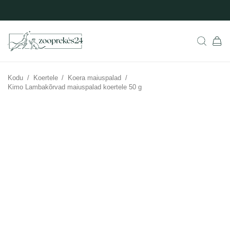
Kodu
/
Koertele
/
Koera maiuspalad
/
Kimo Lambakõrvad maiuspalad koertele 50 g