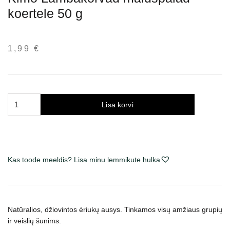
koertele 50 g
1,99
€
Kimo
Lisa korvi
Lamb
Ears
skanėstai
šunims
Kas toode meeldis? Lisa minu lemmikute hulka
50
g
kogus
Natūralios, džiovintos ėriukų ausys. Tinkamos visų amžiaus grupių
ir veislių šunims.