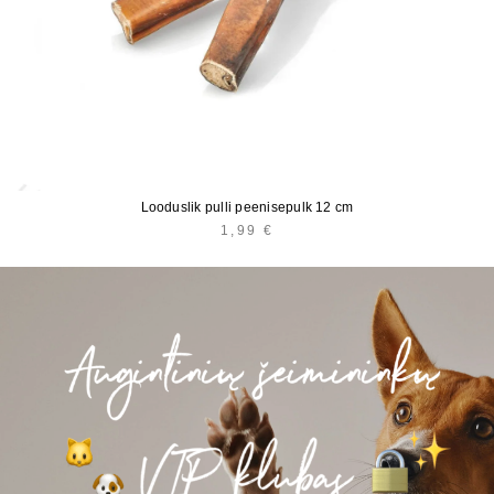
Looduslik pulli peenisepulk 12 cm
1,99
€