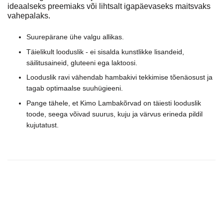
ideaalseks preemiaks või lihtsalt igapäevaseks maitsvaks
vahepalaks.
Suurepärane ühe valgu allikas.
Täielikult looduslik - ei sisalda kunstlikke lisandeid,
säilitusaineid, gluteeni ega laktoosi.
Looduslik ravi vähendab hambakivi tekkimise tõenäosust ja
tagab optimaalse suuhügieeni.
Pange tähele, et Kimo Lambakõrvad on täiesti looduslik
toode, seega võivad suurus, kuju ja värvus erineda pildil
kujutatust.