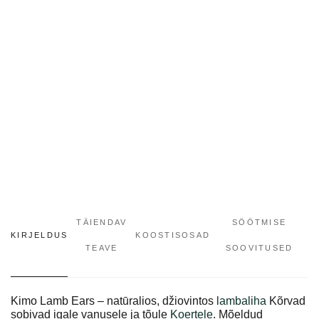
TÄIENDAV
SÖÖTMISE
KIRJELDUS
KOOSTISOSAD
TEAVE
SOOVITUSED
Kimo Lamb Ears – natūralios, džiovintos
lambaliha
Kõrvad
sobivad igale vanusele ja tõule
Koertele
. Mõeldud