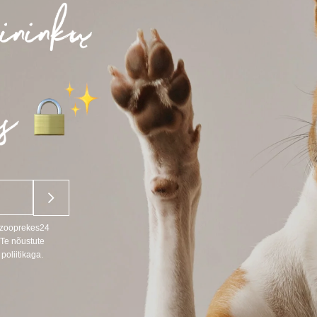
u zooprekes24
 Te nõustute
poliitikaga.