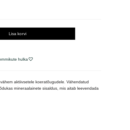
Lisa korvi
lemmikute hulka
ja vähem aktiivsetele koeratõugudele. Vähendatud
õõdukas mineraalainete sisaldus, mis aitab leevendada