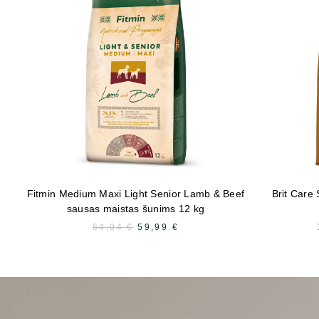
Fitmin Medium Maxi Light Senior Lamb & Beef
Brit Care 
sausas maistas šunims 12 kg
64,04
€
ALGNE
59,99
€
PRAEGUNE
HIND
HIND
OLI:
ON:
64,04 €.
59,99 €.