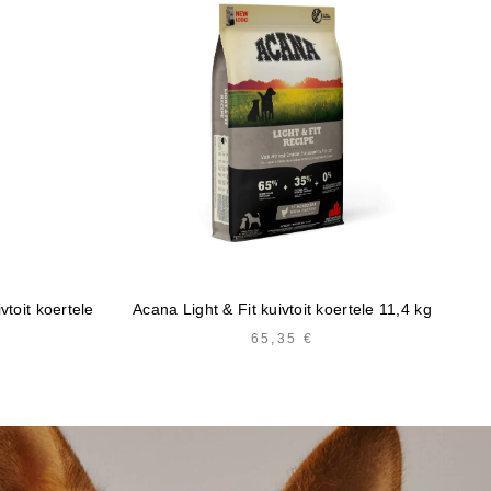
Br
vtoit koertele
Acana Light & Fit kuivtoit koertele 11,4 kg
HINNAVAHEMIK:
65,35
€
9,63 €
KUNI
35,30 €