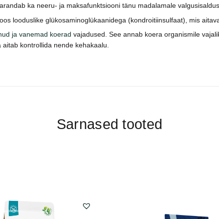
id parandab ka neeru- ja maksafunktsiooni tänu madalamale valgusisaldus
os looduslike glükosaminoglükaanidega (kondroitiinsulfaat), mis aitavad 
nud ja vanemad koerad
vajadused. See annab koera organismile vajalik
aitab kontrollida nende kehakaalu.
Sarnased tooted