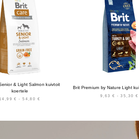
Senior & Light Salmon kuivtoit
Brit Premium by Nature Light kui
koertele
9,63
€
-
35,30
€
14,99
€
-
54,80
€
HINNAVAHEMIK:
14,99 €
KUNI
54,80 €