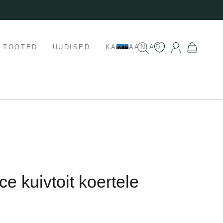
K TOOTED
UUDISED
KAMPAANIAD
e kuivtoit koertele