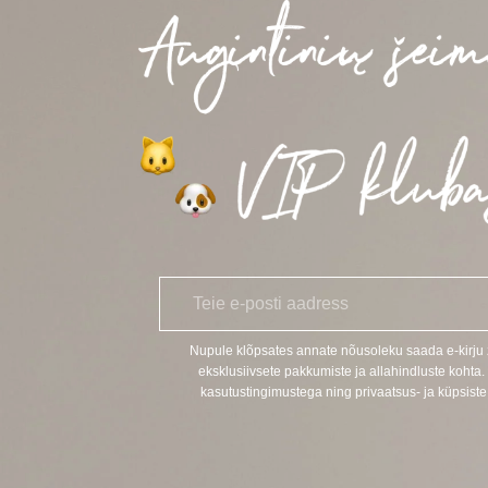
E
*
-
p
o
Nupule klõpsates annate nõusoleku saada e-kirj
s
eksklusiivsete pakkumiste ja allahindluste kohta.
t
kasutustingimustega ning privaatsus- ja küpsiste 