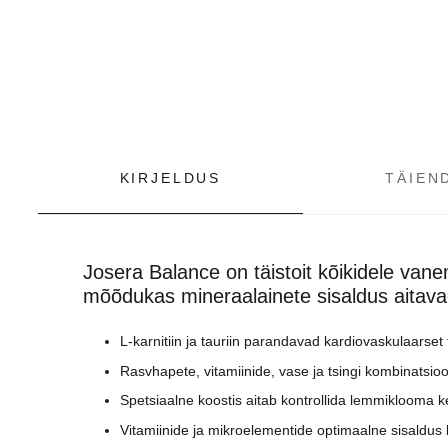
KIRJELDUS
TÄIEN
Josera Balance on täistoit kõikidele van
mõõdukas mineraalainete sisaldus aitava
L-karnitiin ja tauriin parandavad kardiovaskulaarset 
Rasvhapete, vitamiinide, vase ja tsingi kombinatsioon
Spetsiaalne koostis aitab kontrollida lemmiklooma 
Vitamiinide ja mikroelementide optimaalne sisaldu