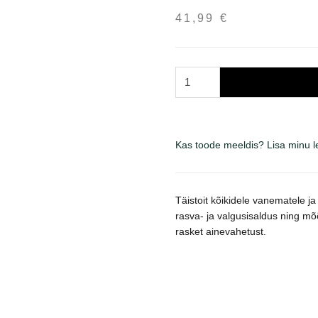
41,99
€
Josera
Balance
sausas
maistas
šunims
Kas toode meeldis? Lisa minu 
12.5
kg
kogus
Täistoit kõikidele vanematele 
rasva- ja valgusisaldus ning m
rasket ainevahetust.