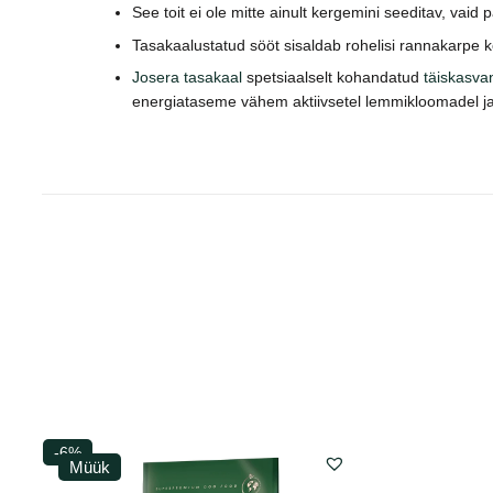
See toit ei ole mitte ainult kergemini seeditav, va
Tasakaalustatud sööt sisaldab rohelisi rannakarpe ko
Josera tasakaal
spetsiaalselt kohandatud
täiskasva
energiataseme vähem aktiivsetel lemmikloomadel ja 
-6%
Müük