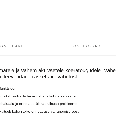
DAV TEAVE
KOOSTISOSAD
ematele ja vähem aktiivsetele koeratõugudele. Vähe
d leevendada rasket ainevahetust.
funktsiooni.
 aitab säilitada terve naha ja läikiva karvkatte.
kehakaalu ja ennetada ülekaalulisuse probleeme.
s kaitseb keha rakke enneaegse vananemise eest.