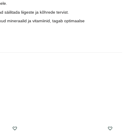
ele.
säilitada liigeste ja kõhrede tervist.
ud mineraalid ja vitamiinid, tagab optimaalse
P