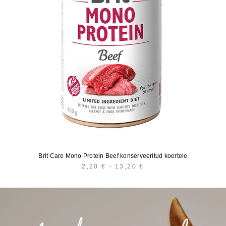
Brit Care Mono Protein Beef konserveeritud koertele
2,20
€
-
13,20
€
HINNAVAHEMIK:
2,20 €
KUNI
13,20 €