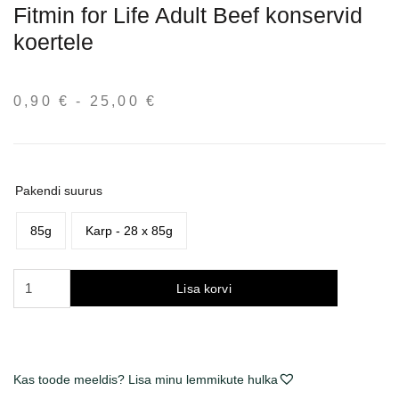
Fitmin for Life Adult Beef konservid
koertele
0,90
€
-
25,00
€
Hinnavahemik:
0,90 €
kuni
25,00 €
Pakendi suurus
85g
Karp - 28 x 85g
Fitmin
Lisa korvi
for
Life
Adult
Beef
Kas toode meeldis? Lisa minu lemmikute hulka
konservai