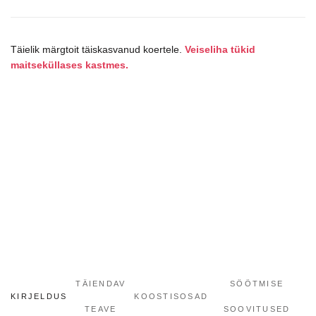
šunims
kogus
Täielik märgtoit täiskasvanud koertele.
Veiseliha tükid
maitseküllases kastmes.
TÄIENDAV
SÖÖTMISE
KIRJELDUS
KOOSTISOSAD
TEAVE
SOOVITUSED