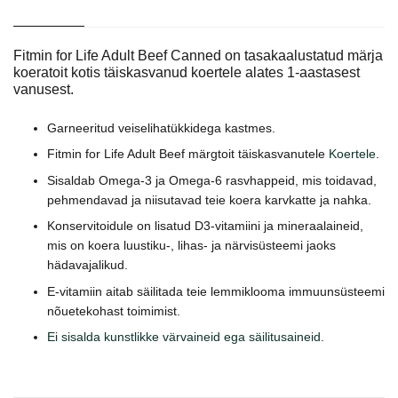
Fitmin for Life Adult Beef Canned on tasakaalustatud märja
koeratoit kotis täiskasvanud koertele alates 1-aastasest
vanusest.
Garneeritud veiselihatükkidega kastmes.
Fitmin for Life Adult Beef märgtoit täiskasvanutele
Koertele
.
Sisaldab Omega-3 ja Omega-6 rasvhappeid, mis toidavad,
pehmendavad ja niisutavad teie koera karvkatte ja nahka.
Konservitoidule on lisatud D3-vitamiini ja mineraalaineid,
mis on koera luustiku-, lihas- ja närvisüsteemi jaoks
hädavajalikud.
E-vitamiin aitab säilitada teie lemmiklooma immuunsüsteemi
nõuetekohast toimimist.
Ei sisalda kunstlikke värvaineid ega säilitusaineid
.