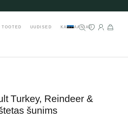
K TOOTED
UUDISED
KAMPAANIAD
lt Turkey, Reindeer &
štetas šunims