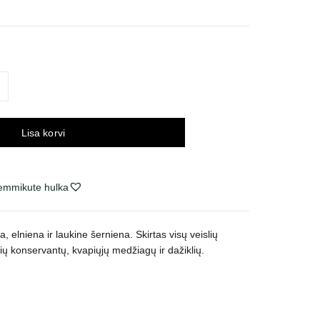
navahemik:
9 €
i
99 €
Lisa korvi
lemmikute hulka
a, elniena ir laukine šerniena. Skirtas visų veislių
ų konservantų, kvapiųjų medžiagų ir dažiklių.