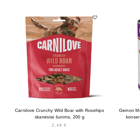
Carnilove Crunchy Wild Boar with Rosehips
Gemon Med
skanėstai šunims, 200 g
konser
2,49
€