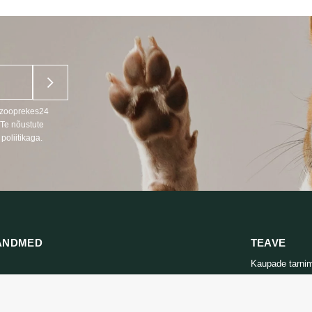
u zooprekes24
 Te nõustute
poliitikaga.
ANDMED
TEAVE
Kaupade tarni
666
Privaatsuspolii
s LT, RU)
Ostutingimuse