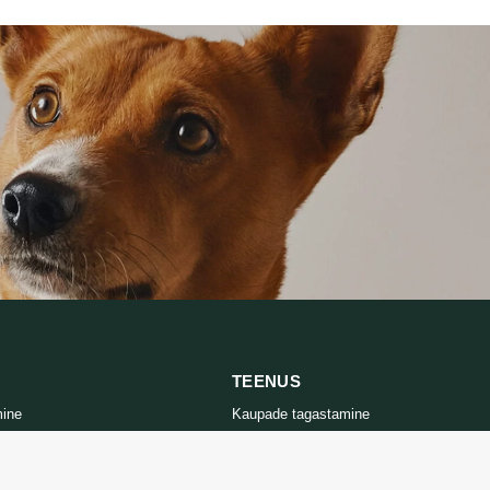
TEENUS
mine
Kaupade tagastamine
tika
Võtke meiega ühendust
d
Kauba tagastamise vorm