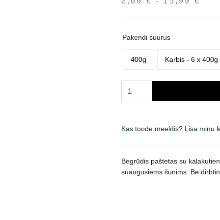
2,69
€
-
15,99
€
Hin
2,6
kun
15,
Pakendi suurus
400g
Karbis - 6 x 400g
Carnilove
Adult
Turkey,
Reindeer
Kas toode meeldis? Lisa minu 
&
Wild
Boar
Begrūdis paštetas
su kalakutien
paštetas
suaugusiems šunims. Be dirbtini
šunims
kogus