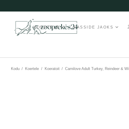
KOERTELE
KASSIDE JAOKS
Kodu
/
Koertele
/
Koeratoit
/
Carnilove Adult Turkey, Reindeer & W