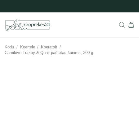
Kodu
/
Koertele
/
Koeratoit
/
Carnilove Turkey & Quail paštetas šunims, 300 g