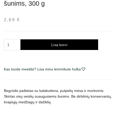
šunims, 300 g
2,69
€
Carnilove
Lisa korvi
Turkey
&
Quail
paštetas
Kas toode meeldis? Lisa minu lemmikute hulka
šunims,
300
g
Begrūdis paštetas
su kalakutiena, putpelių mėsa ir morkomis.
kogus
Skirtas visų veislių suaugusiems šunims. Be dirbtinių konservantų,
kvapiųjų medžiagų ir dažiklių.