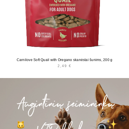
Carnilove Soft Quail with Oregano skanėstai šunims, 200 g
2,49
€