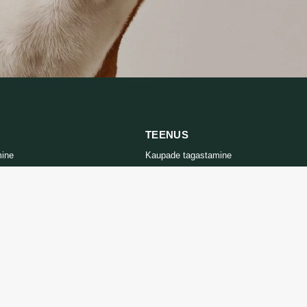
TEENUS
mine
Kaupade tagastamine
tika
Võtke meiega ühendust
d
Kauba tagastamise vorm