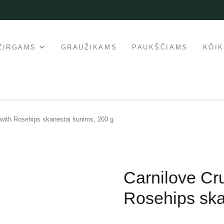
ŽIRGAMS
GRAUŽIKAMS
PAUKŠČIAMS
KÕI
 with Rosehips skanėstai šunims, 200 g
Carnilove Cr
Rosehips ska