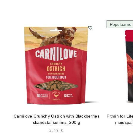
Populaarne 
Carnilove Crunchy Ostrich with Blackberries
Fitmin for Li
skanėstai šunims, 200 g
maiuspala
2,49
€