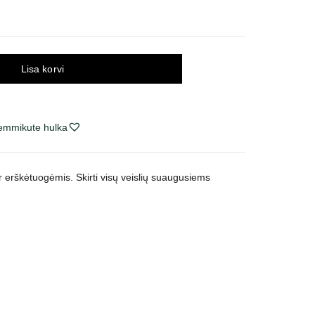
Lisa korvi
lemmikute hulka
r erškėtuogėmis. Skirti visų veislių suaugusiems