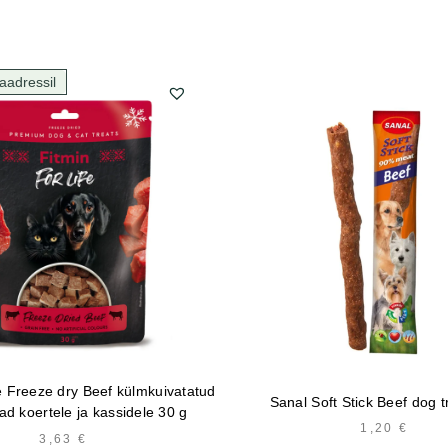
aadressil
fe Freeze dry Beef külmkuivatatud
Sanal Soft Stick Beef dog t
d koertele ja kassidele 30 g
1,20
€
3,63
€