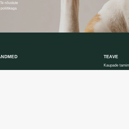
 Te nõustute
poliitikaga.
ANDMED
TEAVE
Kaupade tarni
666
Privaatsuspolii
s LT, RU)
Ostutingimuse
oprekes24.lt
LT, RU, EN)