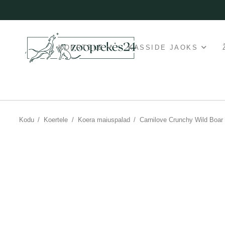
KOERTELE
KASSIDE JAOKS
Kodu
/
Koertele
/
Koera maiuspalad
/
Carnilove Crunchy Wild Boar