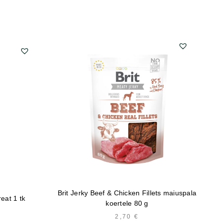
Brit Jerky Beef & Chicken Fillets maiuspala
Fit
reat 1 tk
koertele 80 g
2,70
€