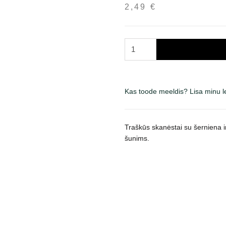
2,49
€
Carnilove
Crunchy
Wild
Boar
Kas toode meeldis? Lisa minu 
with
Rosehips
skanėstai
Traškūs skanėstai su šerniena i
šunims,
šunims.
200
g
kogus