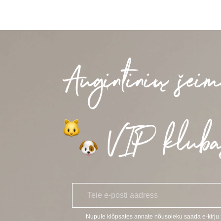
E
*
-
p
o
Nupule klõpsates annate nõusoleku saada e-kirj