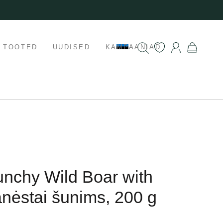
K TOOTED
UUDISED
KAMPAANIAD
unchy Wild Boar with
nėstai šunims, 200 g