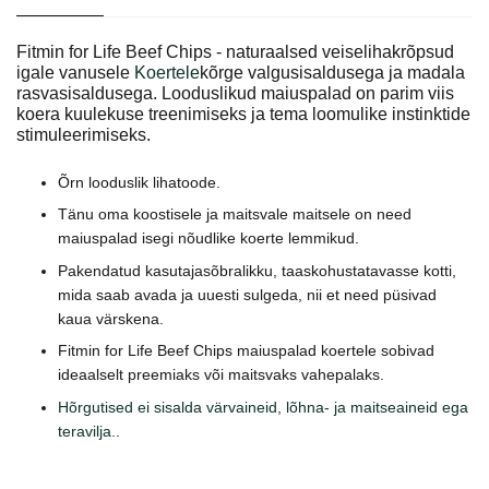
Fitmin for Life Beef Chips - naturaalsed veiselihakrõpsud
igale vanusele
Koertele
kõrge valgusisaldusega ja madala
rasvasisaldusega. Looduslikud maiuspalad on parim viis
koera kuulekuse treenimiseks ja tema loomulike instinktide
stimuleerimiseks.
Õrn looduslik lihatoode.
Tänu oma koostisele ja maitsvale maitsele on need
maiuspalad isegi nõudlike koerte lemmikud.
Pakendatud kasutajasõbralikku, taaskohustatavasse kotti,
mida saab avada ja uuesti sulgeda, nii et need püsivad
kaua värskena.
Fitmin for Life Beef Chips maiuspalad koertele sobivad
ideaalselt preemiaks või maitsvaks vahepalaks.
Hõrgutised ei sisalda värvaineid, lõhna- ja maitseaineid ega
teravilja.
.