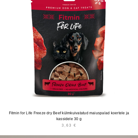
Fitmin for Life Freeze dry Beef külmkuivatatud maiuspalad koertele ja
kassidele 30 g
3,63
€