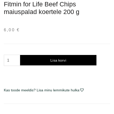
Fitmin for Life Beef Chips
maiuspalad koertele 200 g
6,00
€
Fitmin
Lisa korvi
for
Life
Beef
Chips
skanėstai
Kas toode meeldis? Lisa minu lemmikute hulka
šunims
200
g
kogus