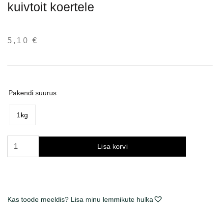
kuivtoit koertele
5,10
€
Pakendi suurus
1kg
Brit
Lisa korvi
Premium
by
Nature
Junior
Kas toode meeldis? Lisa minu lemmikute hulka
S
sausas