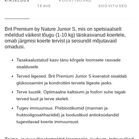
KIRJELDUS
KOOSTISOSAD
TEAVE
SOOVITUSED
Brit Premium by Nature Junior S, mis on spetsiaalselt
mõeldud väikest tõugu (1-10 kg) täiskasvanud koertele,
omab järgmisi koerte tervist ja seisundit mõjutavaid
omadusi.
Tasakaalustatud kasv tänu kõrgele loomsete rasvade
sisaldusele.
Terved liigesed. Brit Premium Junior S koeratoit sisaldab
glükoosamiini ja kondroitiini tervete liigeste jaoks.
Terve luustik. Optimaalne kaltsiumi ja fosfori suhe tagab
terved luud ja terve skeleti.
Tugev immuunsus. Prebiootikumid (mannan ja
fruktooligosahhariidid) ja looduslikud antioksüdandid
tugevdavad koerte immuunsust.