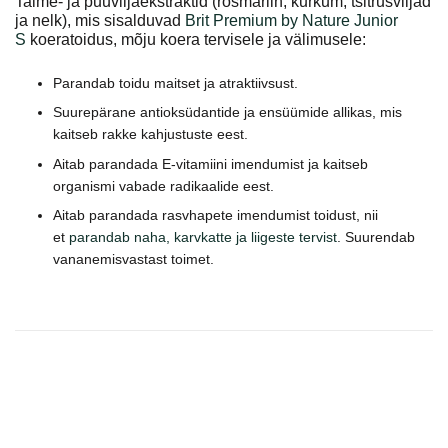
Taime- ja puuviljaekstraktid (rosmariin, kurkum, tsitrusviljad
ja nelk), mis sisalduvad
Brit Premium by Nature Junior
S
koeratoidus, mõju koera tervisele ja välimusele:
Parandab toidu maitset ja atraktiivsust.
Suurepärane antioksüdantide ja ensüümide allikas, mis
kaitseb rakke kahjustuste eest.
Aitab parandada E-vitamiini imendumist ja kaitseb
organismi vabade radikaalide eest.
Aitab parandada rasvhapete imendumist toidust, nii
et
parandab naha, karvkatte ja liigeste tervist
. Suurendab
vananemisvastast toimet.