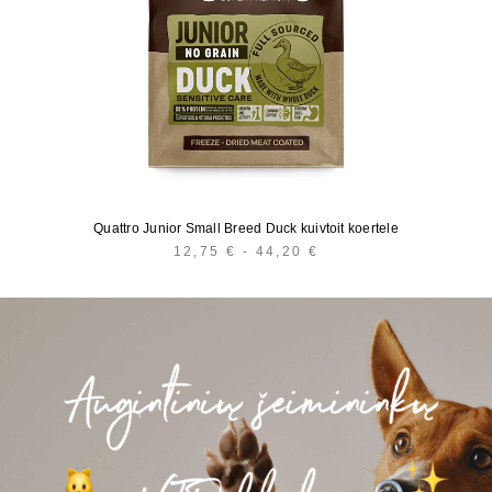
Quattro Junior Small Breed Duck kuivtoit koertele
12,75
€
-
44,20
€
HINNAVAHEMIK:
12,75 €
KUNI
44,20 €