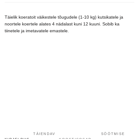
maistas
šunims
Täielik koeratoit väikestele tõugudele (1-10 kg) kutsikatele ja
kogus
noortele koertele alates 4 nädalast kuni 12 kuuni. Sobib ka
tiinetele ja imetavatele emastele.
TÄIENDAV
SÖÖTMISE