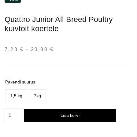
Quattro Junior All Breed Poultry
kuivtoit koertele
7,23
€
-
23,80
€
Hinnavahemik:
7,23 €
kuni
23,80 €
Pakendi suurus
1,5 kg
7kg
Quattro
Lisa korvi
Junior
All
Breed