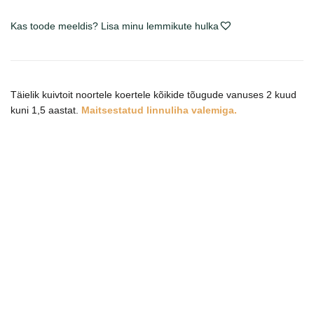
Poultry
Kas toode meeldis? Lisa minu lemmikute hulka
sausas
maistas
šunims
kogus
Täielik kuivtoit noortele koertele kõikide tõugude vanuses 2 kuud
kuni 1,5 aastat.
Maitsestatud linnuliha valemiga.