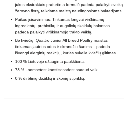
jukos ekstraktais praturtinta formulė padeda palaikyti sveiką
žarnyno florą, teikdama maistą naudingosioms bakterijoms.
Puikus įsisavinimas. Tinkamas lengvai virškinamų
ingredientų, prebiotikų ir augalinių skaidulų balansas
padeda palaikyti virškinamojo trakto veiklą.
Be kviečių. Quattro Junior All Breed Poultry maistas
tinkamas jautrios odos ir skrandžio šunims – padeda
išvengti alerginių reakcijų, kurias sukelia kviečių glitimas.
100 % Lietuvoje užauginta paukštiena.
78 % Loomsetest koostisosadest saadud valk.
0 % dirbtinių dažiklių ir skonių stipriklių.