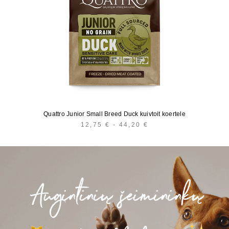
Quattro Junior Small Breed Duck kuivtoit koertele
12,75
€
-
44,20
€
HINNAVAHEMIK:
12,75 €
KUNI
44,20 €