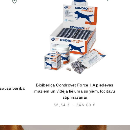
Bioiberica Condrovet Force HA piedevas
 sausā barība
maziem un vidēja lieluma suņiem, locītavu
Can
stiprināšanai
PRICE
66,64
€
–
246,00
€
PRICE
RANGE:
RANGE:
6,37 €
66,64 €
THROUGH
THROUGH
22,10 €
246,00 €