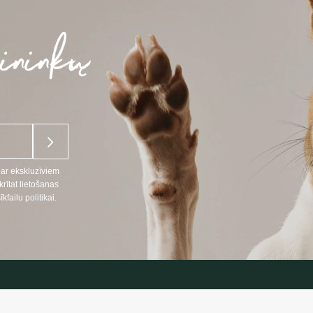
par ekskluzīviem
ītat lietošanas
ailu politikai.