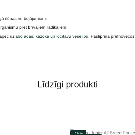
argā šūnas no bojājumiem.
rganismu pret brīvajiem radikāļiem.
 tāpēc
uzlabo ādas, kažoka un locītavu veselību
. Pastiprina pretnovecoš
Līdzīgi produkti
-15%