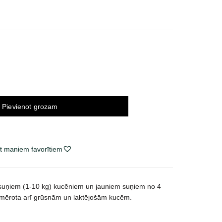
Pievienot grozam
t maniem favorītiem
 suņiem (1-10 kg) kucēniem un jauniem suņiem no 4
mērota arī grūsnām un laktējošām kucēm.