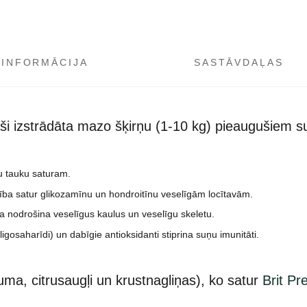
 INFORMĀCIJA
SASTĀVDAĻAS
ši izstrādāta mazo šķirņu (1-10 kg) pieaugušiem s
u tauku saturam.
rība satur glikozamīnu un hondroitīnu veselīgām locītavām.
ība nodrošina veselīgus kaulus un veselīgu skeletu.
gosaharīdi) un dabīgie antioksidanti stiprina suņu imunitāti.
ma, citrusaugļi un krustnagliņas), ko satur
Brit Pr