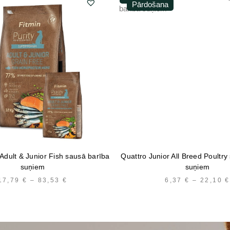
Pārdošana
 Adult & Junior Fish sausā barība
Quattro Junior All Breed Poultry
suņiem
suņiem
17,79
€
–
83,53
€
PRICE
6,37
€
–
22,10
€
RANGE:
17,79 €
THROUGH
83,53 €