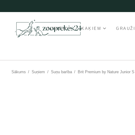
SUŅIEM
KAĶIEM
GRAUŽ
Sākums
/
Suņiem
/
Suņu barība
/
Brit Premium by Nature Junior 