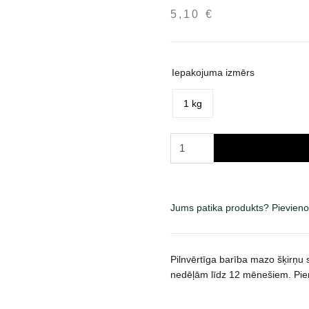
5,10
€
Iepakojuma izmērs
1 kg
Brit
Premium
by
Nature
Junior
Jums patika produkts? Pievieno
S
sausas
maistas
Pilnvērtīga barība mazo šķirņu
šunims
nedēļām līdz 12 mēnešiem. Pie
daudzums