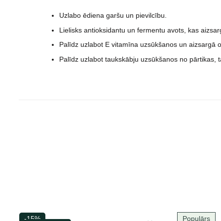
Uzlabo ēdiena garšu un pievilcību.
Lielisks antioksidantu un fermentu avots, kas aizs
Palīdz uzlabot E vitamīna uzsūkšanos un aizsargā o
Palīdz uzlabot taukskābju uzsūkšanos no pārtikas,
-15%
Populārs