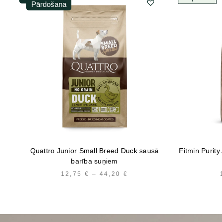
Pārdošana
Quattro Junior Small Breed Duck sausā
Fitmin Purity
barība suņiem
12,75
€
–
44,20
€
PRICE
RANGE:
12,75 €
THROUGH
44,20 €