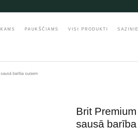
IKAMS
PAUKŠČIAMS
VISI PRODUKTI
SAZINI
S sausā barība suņiem
Brit Premium
sausā barība