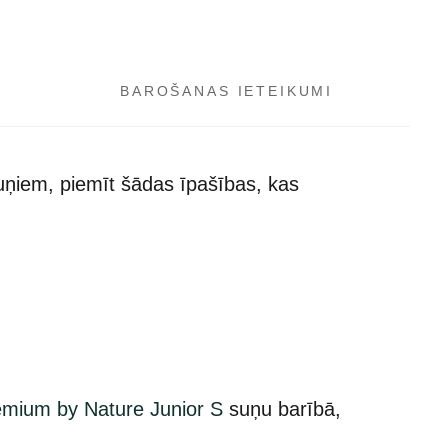
BAROŠANAS IETEIKUMI
uņiem, piemīt šādas īpašības, kas
emium by Nature Junior S
suņu barībā,