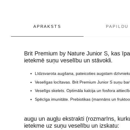
APRAKSTS
PAPILDU
Brit Premium by Nature Junior S, kas īpa
ietekmē suņu veselību un stāvokli.
Līdzsvarota augšana, pateicoties augstam dzīvniek
Veselīgas locītavas. Brit Premium Junior S suņu ba
Veselīgs skelets. Optimāla kalcija un fosfora attiec
Spēcīga imunitāte. Prebiotikas (mannāns un fruktooli
augu un augļu ekstrakti (rozmarīns, kurku
ietekme uz suņu veselību un izskatu: