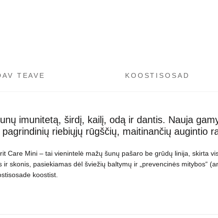
DAV TEAVE
KOOSTISOSAD
unų imunitetą, širdį, kailį, odą ir dantis. Nauja gam
pagrindinių riebiųjų rūgščių, maitinančių augintio r
t Care Mini – tai vienintelė mažų šunų pašaro be grūdų linija, skirta vi
 ir skonis, pasiekiamas dėl šviežių baltymų ir „prevencinės mitybos“ (a
tisosade koostist.