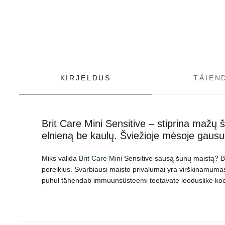
KIRJELDUS
TÄIEN
Brit Care Mini Sensitive – stiprina mažų š
elnieną be kaulų. Šviežioje mėsoje gausu 
Miks valida
Brit Care Mini
Sensitive sausą šunų maistą? Bri
poreikius. Svarbiausi maisto privalumai yra virškinamumas
puhul tähendab immuunsüsteemi toetavate looduslike koos