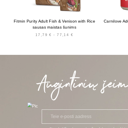
Fitmin Purity Adult Fish & Venison with Rice
Carnilove Ad
sausas maistas šunims
17,79
€
-
77,14
€
HINNAVAHEMIK:
17,79 €
KUNI
77,14 €
E
*
-
p