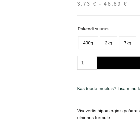
3,73
€
-
48,89
€
Hin
3,7
kun
48,
Pakendi suurus
400g
2kg
7kg
Brit
Care
Mini
Sensitive
Kas toode meeldis? Lisa minu 
sausas
maistas
šunims
Visavertis hipoalerginis pašara
kogus
elnienos formule.