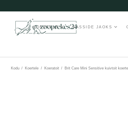
KOERTELE
KASSIDE JAOKS
Kodu
/
Koertele
/
Koeratoit
/
Brit Care Mini Sensitive kuivtoit koert