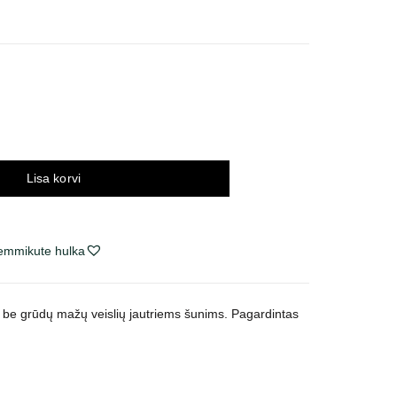
navahemik:
3 €
i
89 €
Lisa korvi
lemmikute hulka
s be grūdų mažų veislių jautriems šunims. Pagardintas