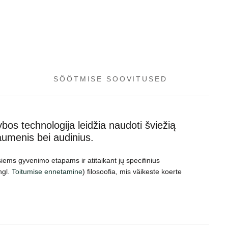
SÖÖTMISE SOOVITUSED
ybos technologija leidžia naudoti šviežią
aumenis bei audinius.
siems gyvenimo etapams ir atitaikant jų specifinius
ngl.
Toitumise ennetamine
) filosoofia, mis väikeste koerte