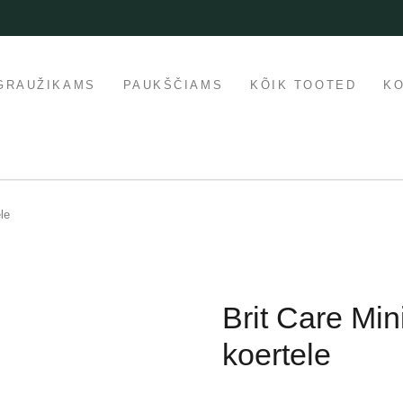
GRAUŽIKAMS
PAUKŠČIAMS
KÕIK TOOTED
K
ele
Brit Care Mini
koertele