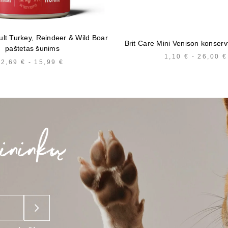
ult Turkey, Reindeer & Wild Boar
Brit Care Mini Venison konservt
paštetas šunims
1,10
€
-
26,00
€
2,69
€
-
15,99
€
HINNAVAHEMIK:
2,69 €
KUNI
15,99 €