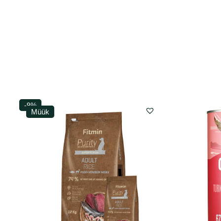
-9%
Müük