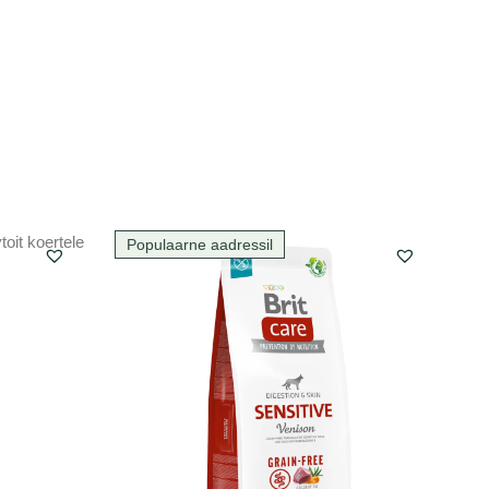
Populaarne aadressil