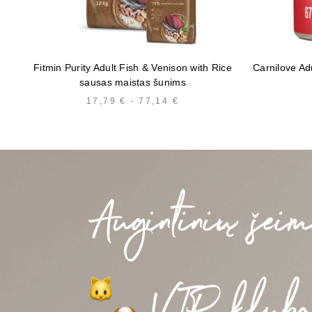
Fitmin Purity Adult Fish & Venison with Rice
Carnilove Ad
sausas maistas šunims
17,79
€
-
77,14
€
KAINŲ
INTERVALAS:
NUO
17,79 €
IKI
77,14 €