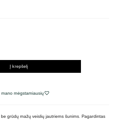
nų
rvalas:
3 €
89 €
Į krepšelį
ie mano mėgstamiausių
s be grūdų mažų veislių jautriems šunims. Pagardintas