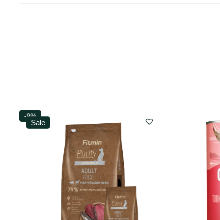
-9%
Sale