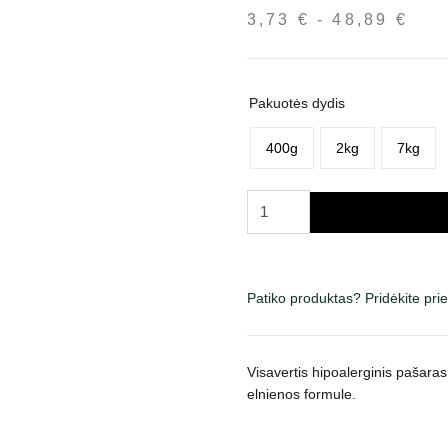
3,73
€
-
48,89
€
Kai
inte
nuo
3,7
Pakuotės dydis
iki
48,
400g
2kg
7kg
produkto
kiekis:
Brit
Care
Mini
Patiko produktas? Pridėkite pr
Sensitive
sausas
maistas
Visavertis hipoalerginis pašara
šunims
elnienos formule.