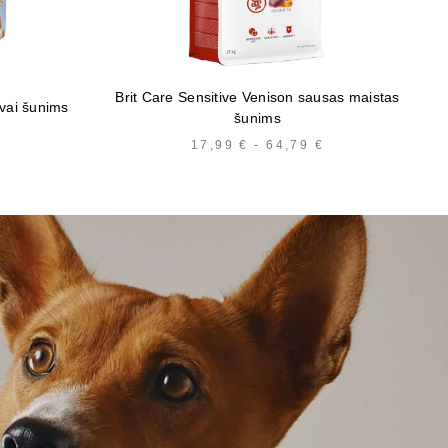
Brit Care Sensitive Venison sausas maistas
rvai šunims
šunims
KAINŲ
17,99
€
-
64,79
€
KAINŲ
INTERVALAS:
INTERVALAS:
NUO
NUO
1,10 €
17,99 €
IKI
IKI
26,00 €
64,79 €