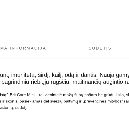
OMA INFORMACIJA
SUDĖTIS
unų imunitetą, širdį, kailį, odą ir dantis. Nauja gam
pagrindinių riebiųjų rūgščių, maitinančių augintio r
ą? Brit Care Mini – tai vienintelė mažų šunų pašaro be grūdų linija, sk
 ir skonis, pasiekiamas dėl šviežių baltymų ir „prevencinės mitybos“ (a
sistemą, sudėtį.