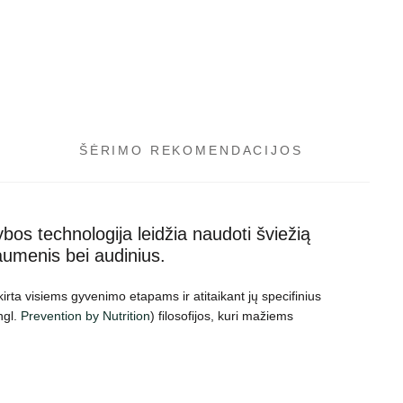
ŠĖRIMO REKOMENDACIJOS
ybos technologija leidžia naudoti šviežią
aumenis bei audinius.
irta visiems gyvenimo etapams ir atitaikant jų specifinius
ngl.
Prevention by Nutrition
) filosofijos, kuri mažiems