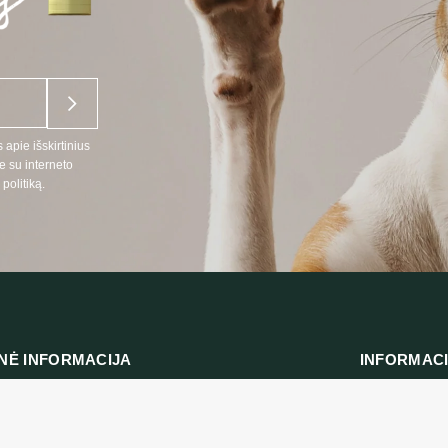
 apie išskirtinius
e su interneto
politiką.
NĖ INFORMACIJA
INFORMAC
:
Prekių pristat
666
Privatumo polit
 telefonu LT, RU kalbomis)
Pirkimo taisykl