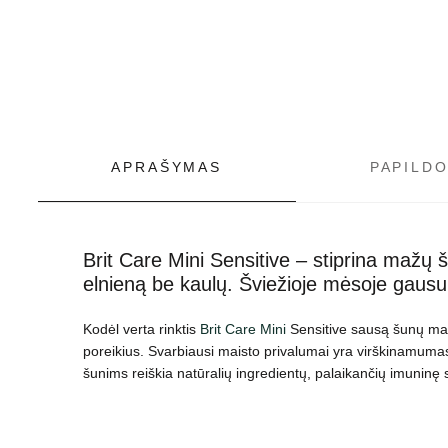
APRAŠYMAS
PAPILD
Brit Care Mini Sensitive – stiprina mažų š
elnieną be kaulų. Šviežioje mėsoje gausu 
Kodėl verta rinktis
Brit Care Mini
Sensitive sausą šunų maist
poreikius. Svarbiausi maisto privalumai yra virškinamumas
šunims reiškia natūralių ingredientų, palaikančių imuninę 