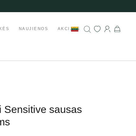
KĖS
NAUJIENOS
AKCIJOS
i Sensitive sausas
ms