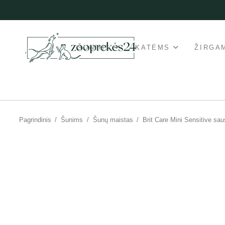
ŠUNIMS
KATĖMS
ŽIRGA
Pagrindinis
/
Šunims
/
Šunų maistas
/
Brit Care Mini Sensitive s