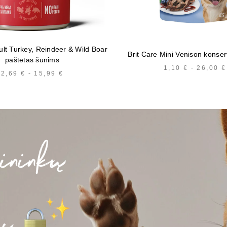
ult Turkey, Reindeer & Wild Boar
Brit Care Mini Venison konse
paštetas šunims
1,10
€
-
26,00
€
2,69
€
-
15,99
€
KAINŲ
INTERVALAS:
NUO
2,69 €
IKI
15,99 €