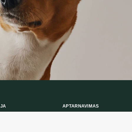
IJA
APTARNAVIMAS
ymas
Prekių grąžinimas
ika
Susisiekite su mumis
ės ir sąlygos
Prekių grąžinimo forma