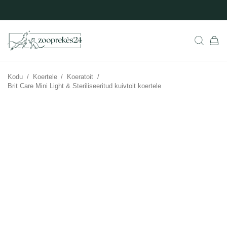
Kodu
/
Koertele
/
Koeratoit
/
Brit Care Mini Light & Steriliseeritud kuivtoit koertele