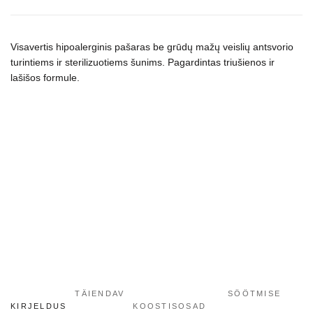
sausas
maistas
šunims
Visavertis hipoalerginis pašaras be grūdų mažų veislių antsvorio
kogus
turintiems ir sterilizuotiems šunims. Pagardintas triušienos ir
lašišos formule.
TÄIENDAV
SÖÖTMISE
KIRJELDUS
KOOSTISOSAD