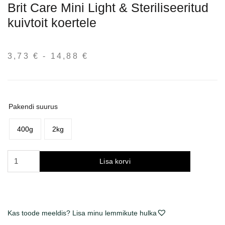
Brit Care Mini Light & Steriliseeritud
kuivtoit koertele
3,73
€
-
14,88
€
Hinnavahemik:
3,73 €
kuni
14,88 €
Pakendi suurus
400g
2kg
Brit
Lisa korvi
Care
Mini
Light
&
Kas toode meeldis? Lisa minu lemmikute hulka
Sterilised