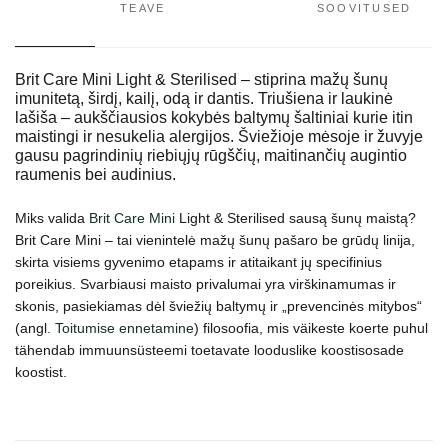
TEAVE
SOOVITUSED
Brit Care Mini Light & Sterilised – stiprina mažų šunų
imunitetą, širdį, kailį, odą ir dantis. Triušiena ir laukinė
lašiša – aukščiausios kokybės baltymų šaltiniai kurie itin
maistingi ir nesukelia alergijos. Šviežioje mėsoje ir žuvyje
gausu pagrindinių riebiųjų rūgščių, maitinančių augintio
raumenis bei audinius.
Miks valida
Brit Care Mini
Light & Sterilised sausą šunų maistą?
Brit Care Mini – tai vienintelė mažų šunų pašaro be grūdų linija,
skirta visiems gyvenimo etapams ir atitaikant jų specifinius
poreikius. Svarbiausi maisto privalumai yra virškinamumas ir
skonis, pasiekiamas dėl šviežių baltymų ir „prevencinės mitybos“
(angl.
Toitumise ennetamine
) filosoofia, mis väikeste koerte puhul
tähendab immuunsüsteemi toetavate looduslike koostisosade
koostist.