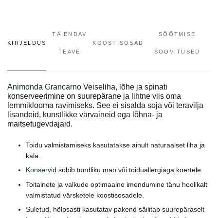
TÄIENDAV
SÖÖTMISE
KIRJELDUS
KOOSTISOSAD
TEAVE
SOOVITUSED
Animonda Grancarno
Veiseliha, lõhe ja spinati
konserveerimine on suurepärane ja lihtne viis oma
lemmiklooma ravimiseks. See ei sisalda soja või teravilja
lisandeid, kunstlikke värvaineid ega lõhna- ja
maitsetugevdajaid.
Toidu valmistamiseks kasutatakse ainult naturaalset liha ja
kala.
Konservid
sobib tundliku mao või toiduallergiaga koertele.
Toitainete ja valkude optimaalne imendumine tänu hoolikalt
valmistatud värsketele koostisosadele.
Suletud, hõlpsasti kasutatav pakend säilitab suurepäraselt