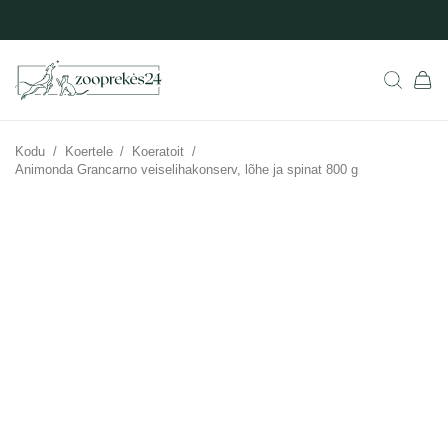
Kodu
/
Koertele
/
Koeratoit
/
Animonda Grancarno veiselihakonserv, lõhe ja spinat 800 g