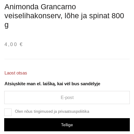
Animonda Grancarno
veiselihakonserv, lõhe ja spinat 800
g
4,00
€
Laost otsas
Atsiųskite man el. laišką, kai vėl bus sandėlyje
Olen nõus
tingimused
ja
privaatsuspoliitika
Tellige