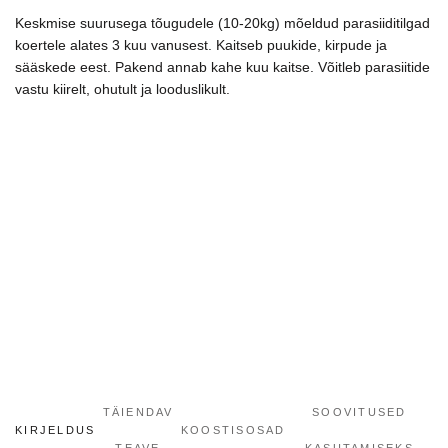
šunims,
Keskmise suurusega tõugudele (10-20kg) mõeldud parasiiditilgad
N2
koertele alates 3 kuu vanusest. Kaitseb puukide, kirpude ja
kogus
sääskede eest. Pakend annab kahe kuu kaitse. Võitleb parasiitide
vastu kiirelt, ohutult ja looduslikult.
TÄIENDAV
SOOVITUSED
KIRJELDUS
KOOSTISOSAD