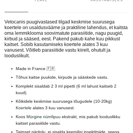
TEAVE
KASUTAMISEKS
Vetocanis puugivastased tilgad keskmise suurusega
koertele on usaldusväärne ja praktiline lahendus, et kaitsta
oma lemmiklooma soovimatute parasiitide, nagu puugid,
kirbud ja sääsed, eest. Pakend pakub kahe kuu pikkust
kaitset. Sobib kasutamiseks koertele alates 3 kuu
vanusest. Võitleb parasiitide vastu kiirelt, ohutult ja
looduslikult.
Made in France 🇫🇷
Tõhus kaitse puukide, kirpude ja sääskede vastu.
Komplekt sisaldab 2 3 ml pipetti (6 ml lahust kaitseb 2
kuud).
Kõikidele keskmise suurusega tõugudele (10-20kg)
Koertele
alates 3 kuu vanusest.
Koos
Mürgine nümfipuu
ekstrakt, mis pakub looduslikku
kaitset parasiitide vastu.
Taimset päritolu, ei sisalda keemilisi insektitsiide, seega