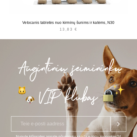
Vetocanis tabletės nuo kirminų šunims ir katėms, N30
13,83
€
E
*
-
p
o
Nupule klõpsates annate nõusoleku saada e-kirju zooprekes24