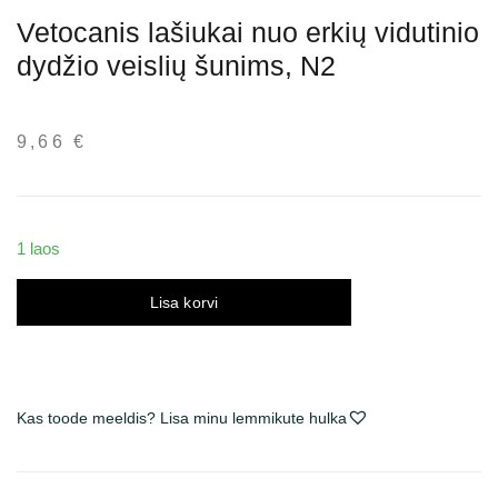
Vetocanis lašiukai nuo erkių vidutinio
dydžio veislių šunims, N2
9,66
€
1 laos
Lisa korvi
Vetocanis
lašiukai
nuo
erkių
Kas toode meeldis? Lisa minu lemmikute hulka
vidutinio
dydžio
veislių