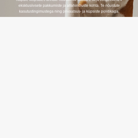
s
eksklusiivsete pakkumiste ja allahindluste kohta. Te nõustute
t
kasutustingimustega ning privaatsus- ja küpsiste poliitikaga.