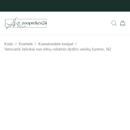
Kodu
/
Koertele
/
Koeratoodete tootjad
/
Vetocanis lašiukai nuo erkių vidutinio dydžio veislių šunims, N2