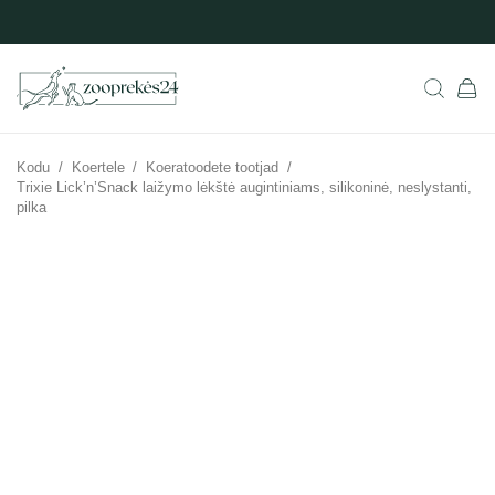
Kodu
/
Koertele
/
Koeratoodete tootjad
/
Trixie Lick’n’Snack laižymo lėkštė augintiniams, silikoninė, neslystanti,
pilka