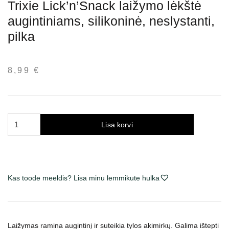
Trixie Lick’n’Snack laižymo lėkštė
augintiniams, silikoninė, neslystanti,
pilka
8,99
€
Trixie
Lisa korvi
Lick’n'Snack
laižymo
lėkštė
augintiniams,
Kas toode meeldis? Lisa minu lemmikute hulka
silikoninė,
neslystanti,
pilka
kogus
Laižymas ramina augintinį ir suteikia tylos akimirkų. Galima ištepti