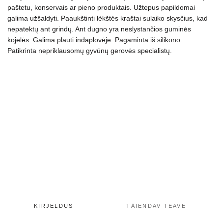
paštetu, konservais ar pieno produktais. Užtepus papildomai
galima užšaldyti.
Paaukštinti lėkštės kraštai sulaiko skysčius, kad
nepatektų ant grindų.
Ant dugno yra neslystančios guminės
kojelės. Galima plauti indaplovėje.
Pagaminta iš silikono.
Patikrinta nepriklausomų gyvūnų gerovės specialistų.
KIRJELDUS
TÄIENDAV TEAVE