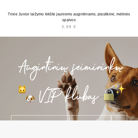
Trixie Junior laižymo lėkštė jauniems augintiniams, plastikinė, mėtinės
spalvos
3,99
€
E
*
-
p
o
Nupule klõpsates annate nõusoleku saada e-kirju zooprekes24