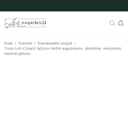
Kodu
/
Koertele
/
Koeratoodete tootjad
/
Trixie Lick’n’Snack laižymo lėkštė augintiniams, plastikinė, neslystanti,
neoninė geltona