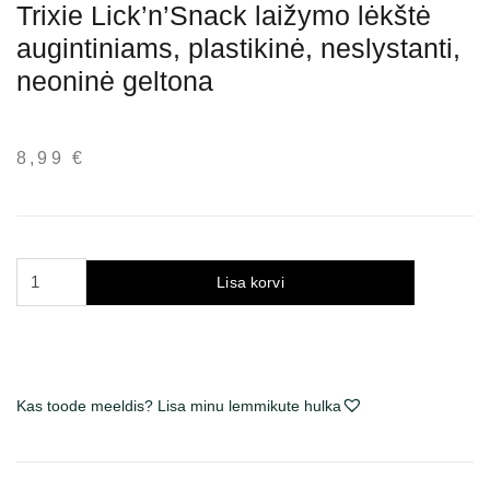
Trixie Lick’n’Snack laižymo lėkštė
augintiniams, plastikinė, neslystanti,
neoninė geltona
8,99
€
Trixie
Lisa korvi
Lick’n'Snack
laižymo
lėkštė
augintiniams,
plastikinė,
Kas toode meeldis? Lisa minu lemmikute hulka
neslystanti,
neoninė
geltona