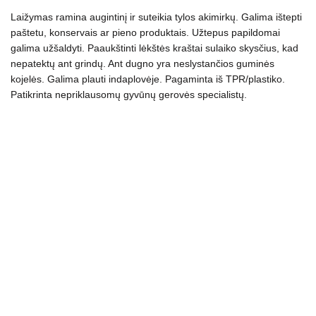
kogus
Laižymas ramina augintinį ir suteikia tylos akimirkų. Galima ištepti
paštetu, konservais ar pieno produktais. Užtepus papildomai
galima užšaldyti.
Paaukštinti lėkštės kraštai sulaiko skysčius, kad
nepatektų ant grindų.
Ant dugno yra neslystančios guminės
kojelės. Galima plauti indaplovėje.
Pagaminta iš TPR/plastiko.
Patikrinta nepriklausomų gyvūnų gerovės specialistų.