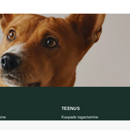
TEENUS
mine
Kaupade tagastamine
tika
Võtke meiega ühendust
d
Kauba tagastamise vorm