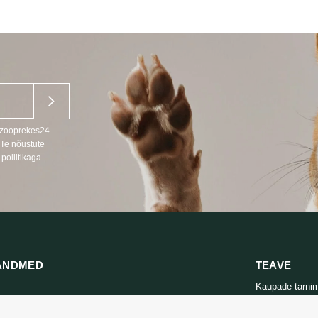
KUNI
25,56 €
u zooprekes24
 Te nõustute
poliitikaga.
ANDMED
TEAVE
Kaupade tarni
666
Privaatsuspolii
s LT, RU)
Ostutingimuse