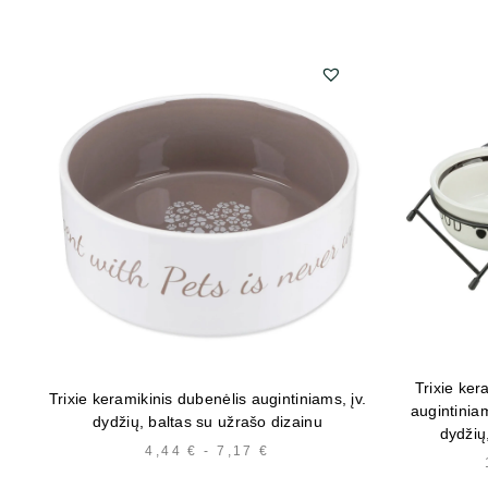
Trixie ker
Trixie keramikinis dubenėlis augintiniams, įv.
augintiniam
dydžių, baltas su užrašo dizainu
dydžių
4,44
€
-
7,17
€
HINNAVAHEMIK:
4,44 €