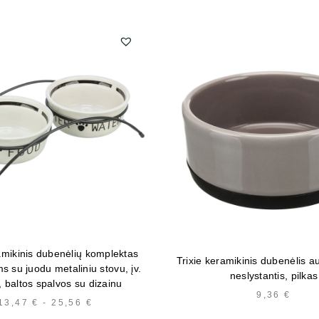
amikinis dubenėlių komplektas
Trixie keramikinis dubenėlis a
s su juodu metaliniu stovu, įv.
neslystantis, pilkas
, baltos spalvos su dizainu
9,36
€
13,47
€
-
25,56
€
HINNAVAHEMIK:
13,47 €