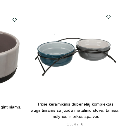
Trixie keramikinis dubenėlių komplektas
ugintiniams,
augintiniams su juodu metaliniu stovu, tamsiai
a
mėlynos ir pilkos spalvos
13,47
€