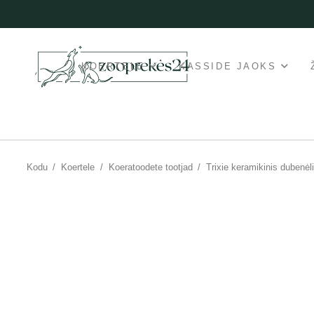
KOERTELE
KASSIDE JAOKS
Kodu
/
Koertele
/
Koeratoodete tootjad
/
Trixie keramikinis dubenėl