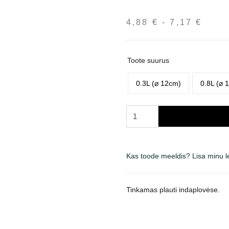
4,88
€
-
7,17
€
Hinn
4,88
kuni
7,17
Toote suurus
0.3L (⌀ 12cm)
0.8L (⌀ 
Trixie
keramikinis
dubenėlis
augintiniams,
Kas toode meeldis? Lisa minu 
įv.
dydžių,
juodas
Tinkamas plauti indaplovėse.
su
pėdučių
dizainu