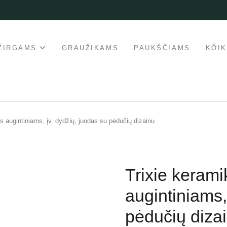
ŽIRGAMS
GRAUŽIKAMS
PAUKŠČIAMS
KÕI
is augintiniams, įv. dydžių, juodas su pėdučių dizainu
Trixie kerami
augintiniams,
pėdučių diza