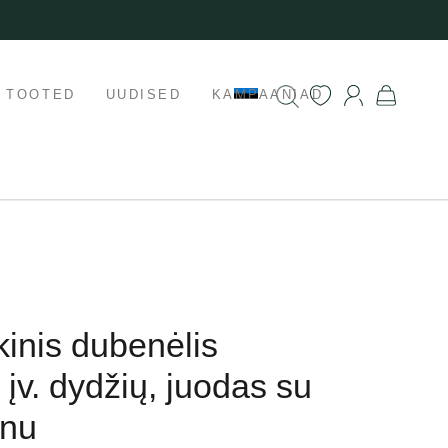
K TOOTED
UUDISED
KAMPAANIAD
kinis dubenėlis
 įv. dydžių, juodas su
inu