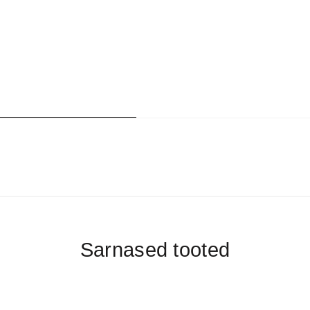
kogus
Sarnased tooted