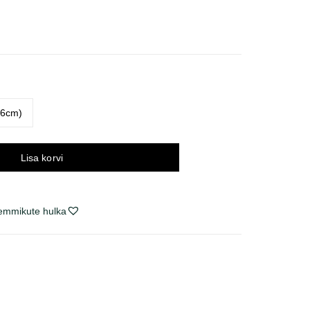
avahemik:
 €
 €
16cm)
Lisa korvi
lemmikute hulka