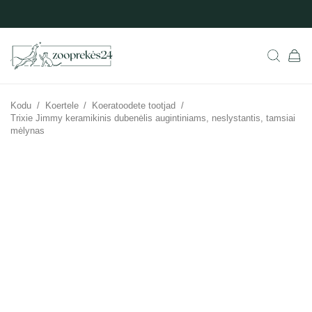
Kodu
/
Koertele
/
Koeratoodete tootjad
/
Trixie Jimmy keramikinis dubenėlis augintiniams, neslystantis, tamsiai
mėlynas