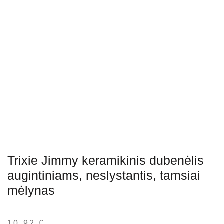
Trixie Jimmy keramikinis dubenėlis
augintiniams, neslystantis, tamsiai
mėlynas
10,92
€