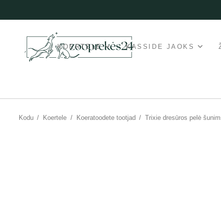
KOERTELE
KASSIDE JAOKS
Kodu
/
Koertele
/
Koeratoodete tootjad
/
Trixie dresūros pelė šunims