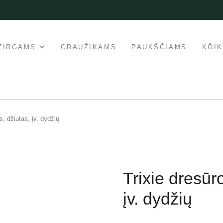
ŽIRGAMS
GRAUŽIKAMS
PAUKŠČIAMS
KÕI
, džiutas, įv. dydžių
Trixie dresūr
įv. dydžių