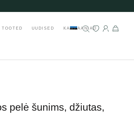
K TOOTED
UUDISED
KAMPAANIAD
os pelė šunims, džiutas,