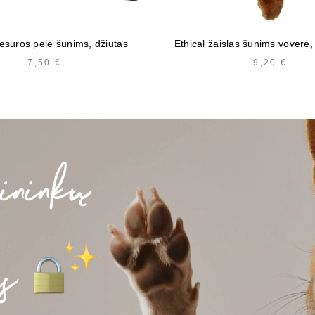
resūros pelė šunims, džiutas
Ethical žaislas šunims voverė,
7,50
€
9,20
€