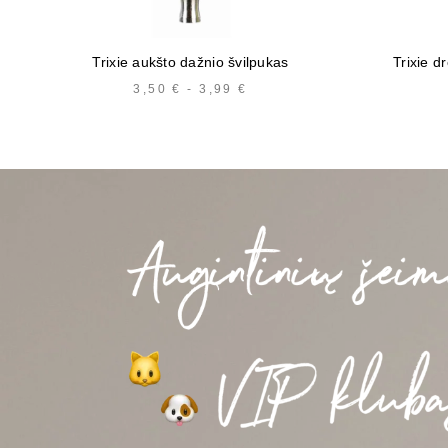
Trixie aukšto dažnio švilpukas
Trixie d
3,50
€
-
3,99
€
HINNAVAHEMIK:
3,50 €
KUNI
3,99 €