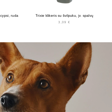
Tr
 cypsi, ruda
Trixie klikeris su švilpuku, įv. spalvų
3,09
€