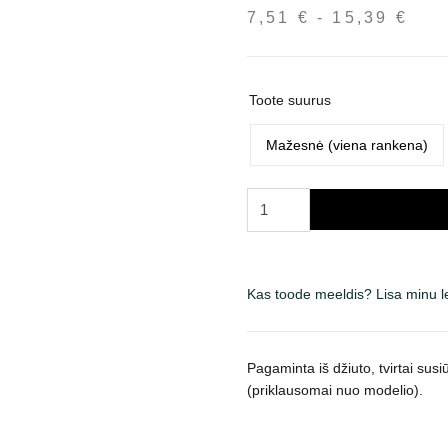
7,51
€
-
15,39
€
Hin
7,5
kun
15,
Toote suurus
Mažesnė (viena rankena)
Trixie
dresūros
pelė
šunims,
Kas toode meeldis? Lisa minu 
džiutas,
įv.
dydžių
kogus
Pagaminta iš džiuto, tvirtai su
(priklausomai nuo modelio).