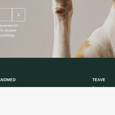
u zooprekes24
 Te nõustute
poliitikaga.
ANDMED
TEAVE
Kaupade tarni
666
Privaatsuspolii
s LT, RU)
Ostutingimuse
oprekes24.lt