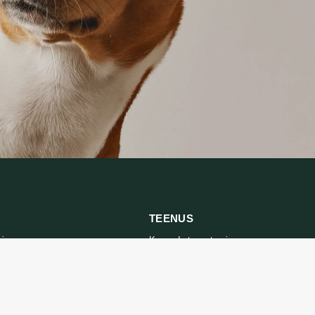
TEENUS
mine
Kaupade tagastamine
tika
Võtke meiega ühendust
d
Kauba tagastamise vorm