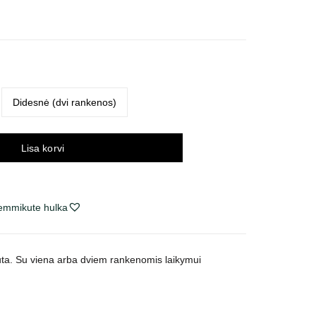
navahemik:
1 €
i
39 €
Didesnė (dvi rankenos)
Lisa korvi
lemmikute hulka
siūta. Su viena arba dviem rankenomis laikymui