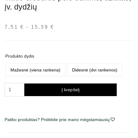
įv. dydžių
7,51
€
-
15,39
€
Kainų
intervalas:
nuo
7,51 €
Produkto dydis
iki
15,39 €
Mažesnė (viena rankena)
Didesnė (dvi rankenos)
produkto
Į krepšelį
kiekis:
Trixie
dresūros
pelė
Patiko produktas? Pridėkite prie mano mėgstamiausių
šunims,
džiutas,