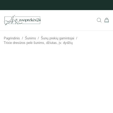
Pagrindinis
/
Šunims
/
Šunų prekių gamintojai
/
Trixie dresūros pelė šunims, džiutas, įv. dydžių