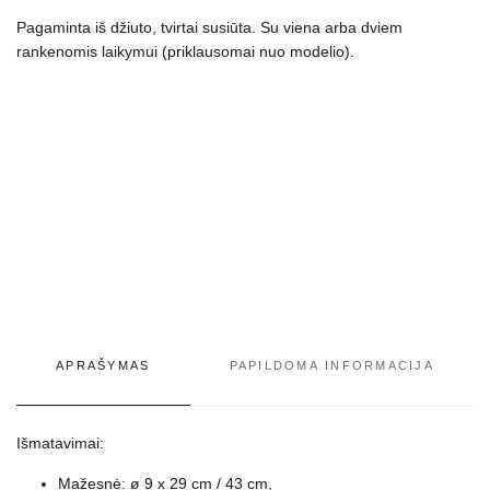
įv.
dydžių
Pagaminta iš džiuto, tvirtai susiūta. Su viena arba dviem
rankenomis laikymui (priklausomai nuo modelio).
APRAŠYMAS
PAPILDOMA INFORMACIJA
Išmatavimai:
Mažesnė: ø 9 x 29 cm / 43 cm,