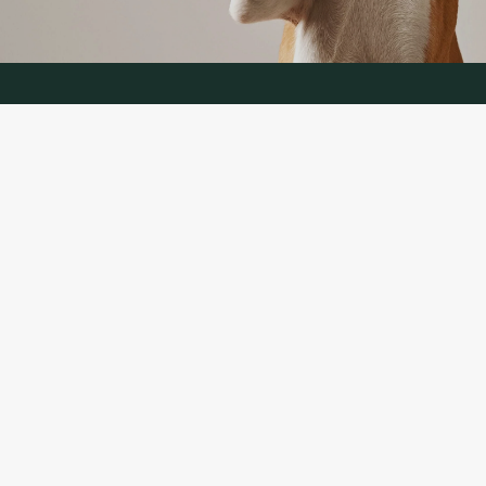
KONTAKTINĖ INFORMACIJA
TELEFONAS:
+370 624 00 666
(Aptarnavimas telefonu LT, RU kalbomis)