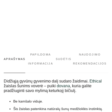
PAPILDOMA
NAUDOJIMO
APRAŠYMAS
SUDĖTIS
INFORMACIJA
REKOMENDACIJOS
Didžiąją gyvūnų gyvenimo dalį sudaro žaidimai.
Ethical
žaislas šunims voverė – puiki
dovana
, kuria galite
pradžiuginti savo mylimą keturkojį bičiulį.
Be kamšalo viduje.
Šis žaislas patenkina natūralų šunų medžioklės instinktą.