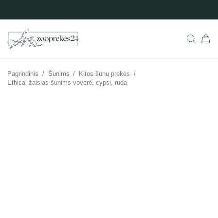
Pagrindinis
/
Šunims
/
Kitos šunų prekės
/
Ethical žaislas šunims voverė, cypsi, ruda