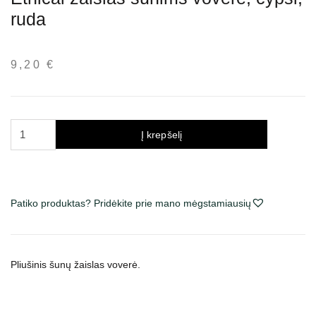
ruda
9,20
€
produkto
Į krepšelį
kiekis:
Ethical
žaislas
šunims
Patiko produktas? Pridėkite prie mano mėgstamiausių
voverė,
cypsi,
ruda
Pliušinis
šunų žaislas voverė.