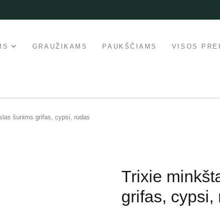
MS
GRAUŽIKAMS
PAUKŠČIAMS
VISOS PRE
slas šunims grifas, cypsi, rudas
Trixie minkšt
grifas, cypsi,