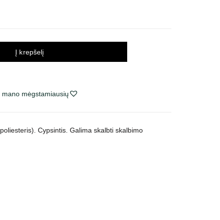
Į krepšelį
ie mano mėgstamiausių
poliesteris). Cypsintis. Galima skalbti skalbimo