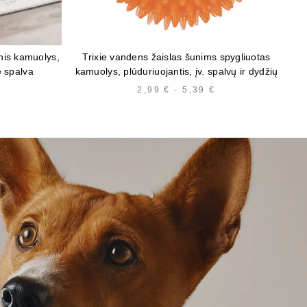
inis kamuolys,
Trixie vandens žaislas šunims spygliuotas
e spalva
kamuolys, plūduriuojantis, įv. spalvų ir dydžių
2,99
€
-
5,39
€
KAINŲ
INTERVALAS:
NUO
2,99 €
IKI
5,39 €