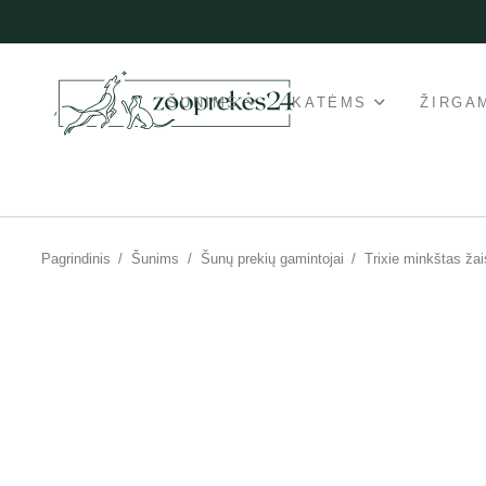
ŠUNIMS
KATĖMS
ŽIRGA
Pagrindinis
/
Šunims
/
Šunų prekių gamintojai
/
Trixie minkštas žai