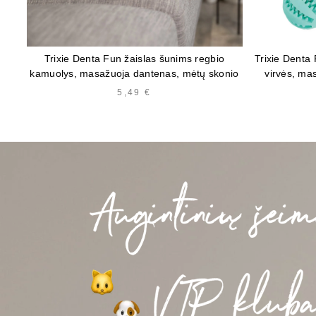
Trixie Denta Fun žaislas šunims regbio
Trixie Denta
kamuolys, masažuoja dantenas, mėtų skonio
virvės, ma
5,49
€