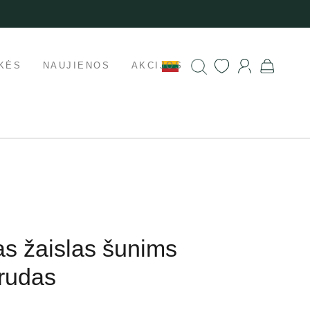
KĖS
NAUJIENOS
AKCIJOS
as žaislas šunims
 rudas