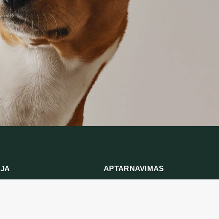
IJA
APTARNAVIMAS
ymas
Prekių grąžinimas
ika
Susisiekite su mumis
ės ir sąlygos
Prekių grąžinimo forma