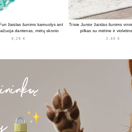
 Fun žaislas šunims kamuolys ant
Trixie Junior žaislas šunims virv
sažuoja dantenas, mėtų skonio
pilkas su mėtine ir violetin
6,29
€
2,40
€