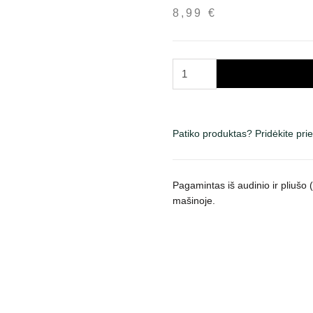
8,99
€
produkto
kiekis:
Trixie
minkštas
žaislas
Patiko produktas? Pridėkite pr
šunims
grifas,
cypsi,
Pagamintas iš audinio ir pliušo (
rudas
mašinoje.