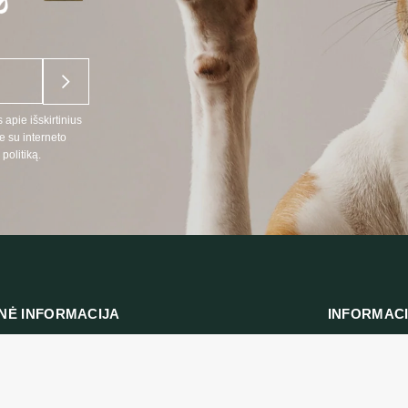
 apie išskirtinius
e su interneto
politiką.
NĖ INFORMACIJA
INFORMAC
:
Prekių pristat
666
Privatumo polit
 telefonu LT, RU kalbomis)
Pirkimo taisykl