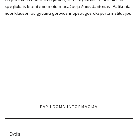
virvės,
spygliukais kramtymo metu masažuoja šuns dantenas. Patikrinta
masažuoja
nepriklausomos gyvūnų gerovės ir apsaugos ekspertų institucijos.
dantenas,
mėtų
skonio
PAPILDOMA INFORMACIJA
Dydis