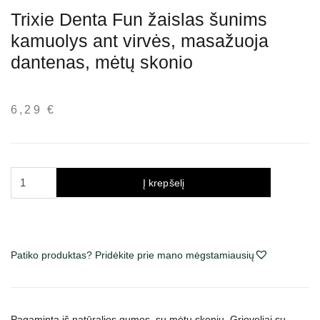
Trixie Denta Fun žaislas šunims
kamuolys ant virvės, masažuoja
dantenas, mėtų skonio
6,29
€
produkto
Į krepšelį
kiekis:
Trixie
Denta
Fun
Patiko produktas? Pridėkite prie mano mėgstamiausių
žaislas
šunims
kamuolys
ant
Pagaminta iš natūralios gumos, su mėtų skoniu. Grioveliai su