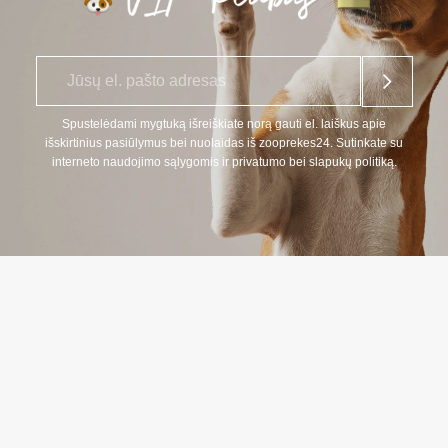
E
*
l.
p
a
Spustelėdami mygtuką išreiškiate norą gauti el. laiškus apie
š
išskirtinius pasiūlymus bei nuolaidas iš zooprekes24. Sutinkate su
t
interneto naudojimo sąlygomis ir privatumo bei slapukų politiką.
a
s