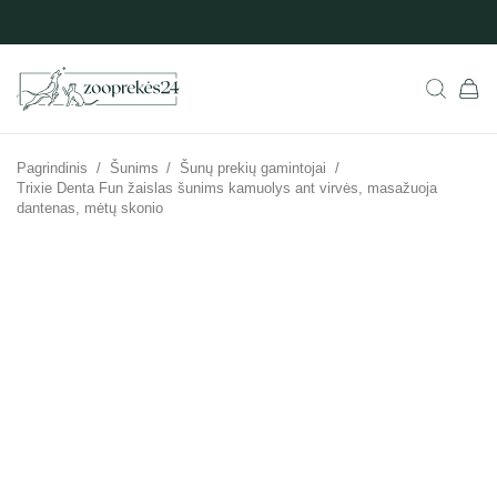
Pagrindinis
/
Šunims
/
Šunų prekių gamintojai
/
Trixie Denta Fun žaislas šunims kamuolys ant virvės, masažuoja
dantenas, mėtų skonio