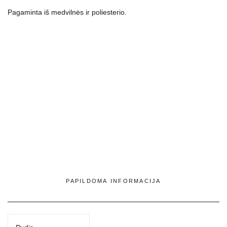
su
Pagaminta iš medvilnės ir poliesterio.
mėtine
ir
violetine
spalva
PAPILDOMA INFORMACIJA