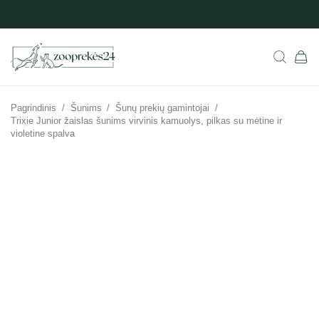
Pagrindinis
/
Šunims
/
Šunų prekių gamintojai
/
Trixie Junior žaislas šunims virvinis kamuolys, pilkas su mėtine ir
violetine spalva