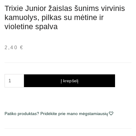
Trixie Junior žaislas šunims virvinis
kamuolys, pilkas su mėtine ir
violetine spalva
2,40
€
produkto
Į krepšelį
kiekis:
Trixie
Junior
žaislas
Patiko produktas? Pridėkite prie mano mėgstamiausių
šunims
virvinis
kamuolys,
pilkas