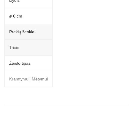
Dydis
ø 6 cm
Prekių ženklai
Trixie
Žaislo tipas
Kramtymui
,
Mėtymui