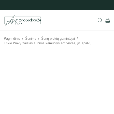
Pagrindinis
/
Šunims
/
Šunų prekių gamintojai
/
Trixie Wavy žaislas šunims kamuolys ant virvės, įv. spalvų