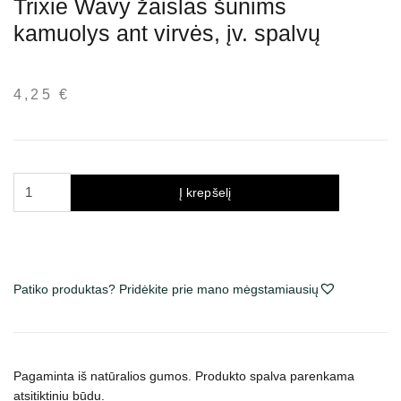
Trixie Wavy žaislas šunims
kamuolys ant virvės, įv. spalvų
4,25
€
produkto
Į krepšelį
kiekis:
Trixie
Wavy
žaislas
Patiko produktas? Pridėkite prie mano mėgstamiausių
šunims
kamuolys
ant
virvės,
Pagaminta iš natūralios gumos. Produkto spalva parenkama
įv.
atsitiktiniu būdu.
spalvų