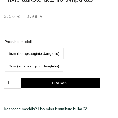
3,50
€
-
3,99
€
Hinnavahemik:
3,50 €
kuni
3,99 €
Produkto modelis
5cm (be apsauginio dangtelio)
8cm (su apsauginiu dangteliu)
Trixie
Lisa korvi
aukšto
dažnio
švilpukas
kogus
Kas toode meeldis? Lisa minu lemmikute hulka