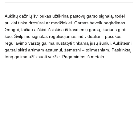
Aukštų dažnių švilpukas užtikrina pastovų garso signalą, todėl
puikiai tinka dresūrai ar medžioklei. Garsas beveik negirdimas
žmogui, tačiau aiškiai išsiskiria iš kasdienių garsų, kuriuos girdi
šuo. Švilpimo signalas reguliuojamas individualiai – pasukus
reguliavimo varžtą galima nustatyti tinkamą jūsų šuniui. Aukštesni
garsai skirti artimam atstumui, žemesni – tolimesniam. Pasirinktą
toną galima užfiksuoti veržle. Pagamintas iš metalo.