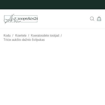
Kodu
/
Koertele
/
Koeratoodete tootjad
/
Trixie aukšto dažnio švilpukas